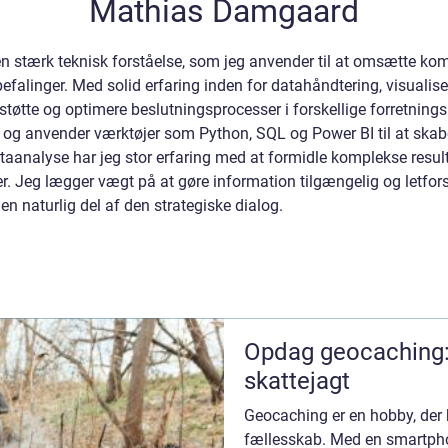
Mathias Damgaard
en stærk teknisk forståelse, som jeg anvender til at omsætte ko
efalinger. Med solid erfaring inden for datahåndtering, visualis
rstøtte og optimere beslutningsprocesser i forskellige forretnin
ta og anvender værktøjer som Python, SQL og Power BI til at ska
taanalyse har jeg stor erfaring med at formidle komplekse resul
r. Jeg lægger vægt på at gøre information tilgængelig og letfors
 en naturlig del af den strategiske dialog.
Opdag geocaching
skattejagt
Geocaching er en hobby, der 
fællesskab. Med en smartpho