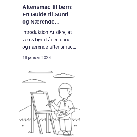
Aftensmad til børn:
En Guide til Sund
og Nærende
Måltider
Introduktion At sikre, at
vores børn får en sund
og nærende aftensmad
er en prioritet for de
18 januar 2024
fleste forældre. Men med
så mange muligheder og
informationer
tilgængelige kan det
være svært at navigere
mellem, hvad der er
bedst for vores børns
helbred o...
å