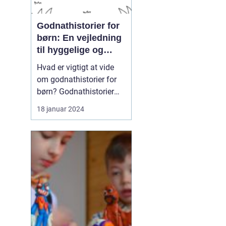
Godnathistorier for
børn: En vejledning
til hyggelige og
lærerige
Hvad er vigtigt at vide
sengetidsoplevelser
om godnathistorier for
børn? Godnathistorier
for børn er en tidløs
18 januar 2024
tradition, der ikke kun
handler om at
underholde, men også
om at skabe dyrebare
øjeblikke mellem
forældre og børn. Disse
historier hjælper børn
med at falde t...