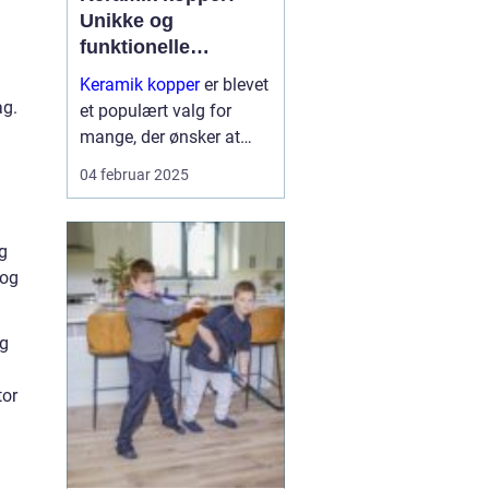
Unikke og
funktionelle
kunstværker til
Keramik kopper
er blevet
hverdagen
ag.
et populært valg for
mange, der ønsker at
tilføre deres hjem et
04 februar 2025
strejf af personlighed og
kunstnerisk flair. Disse
kopper kombinerer et t...
ng
 og
og
tor