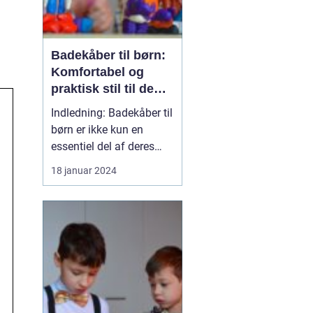
Badekåber til børn:
Komfortabel og
praktisk stil til de
små
Indledning: Badekåber til
børn er ikke kun en
essentiel del af deres
garderobe, men de
18 januar 2024
tilbyder også en
behagelig og praktisk
løsning efter badet eller
en sjov svømmetur.
Denne artikel vil
udforske alt, hvad der er
værd at vide om
badekåber til børn....