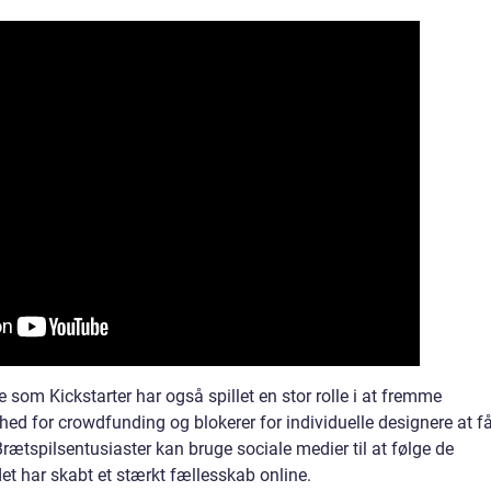
 som Kickstarter har også spillet en stor rolle i at fremme
hed for crowdfunding og blokerer for individuelle designere at f
Brætspilsentusiaster kan bruge sociale medier til at følge de
et har skabt et stærkt fællesskab online.