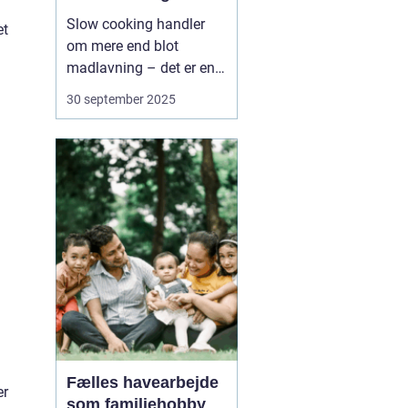
Slow cooking handler
et
om mere end blot
madlavning – det er en
måde at skabe ro,
30 september 2025
fordybelse og smag på.
Når ingredienser får lov
til at simre i timevis,
udvikler de en dybde og
fylde, som hurtig
madlavning sjældent k...
Fælles havearbejde
er
som familiehobby