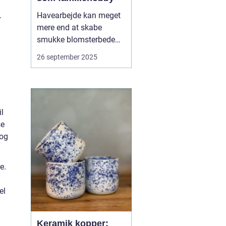
Havearbejde kan meget
.
mere end at skabe
smukke blomsterbede
og friske grøntsager. Når
26 september 2025
det dyrkes som en fælles
aktivitet, bliver det en
hobby, der bringer
familien tættere
sammen. At så, plante
il
og høste i fæ...
se
 og
e.
el
Keramik kopper: