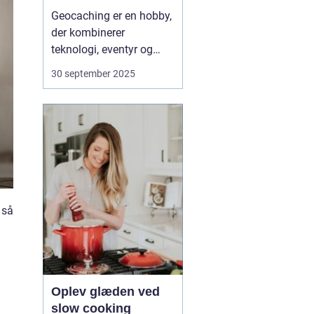
Geocaching er en hobby,
der kombinerer
teknologi, eventyr og
fællesskab. Med en
30 september 2025
smartphone eller GPS i
hånden kan du tage ud i
naturen eller byens
gader på jagt efter små
skjulte beholdere kaldet
caches. Det er en global
leg, ...
 så
Oplev glæden ved
slow cooking