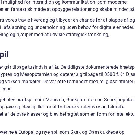
pil mulighed for interaktion og kommunikation, som moderne
et er en fantastisk måde at opbygge relationer og skabe minder på
a vores travle hverdag og tilbyder en chance for at slappe af og
til afslapning og underholdning uden behov for digitale enheder.
ering og hjælper med at udvikle strategisk tænkning,
pil
der går tilbage tusindvis af år. De tidligste dokumenterede brætsp
ypten og Mesopotamien og daterer sig tilbage til 3500 f.Kr. Dis
r og voksen markører. De var ofte forbundet med religiøse ritualer
espil.
iget blev brætspil som Mancala, Backgammon og Senet populær
prøve og blev spillet for at forbedre strategiske og taktiske
let af de øvre klasser og blev betragtet som en form for intellektu
 over hele Europa, og nye spil som Skak og Dam dukkede op.