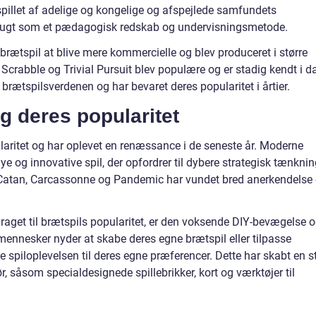
spillet af adelige og kongelige og afspejlede samfundets
brugt som et pædagogisk redskab og undervisningsmetode.
brætspil at blive mere kommercielle og blev produceret i større
rabble og Trivial Pursuit blev populære og er stadig kendt i d
r brætspilsverdenen og har bevaret deres popularitet i årtier.
g deres popularitet
laritet og har oplevet en renæssance i de seneste år. Moderne
ye og innovative spil, der opfordrer til dybere strategisk tænkni
 Catan, Carcassonne og Pandemic har vundet bred anerkendelse
idraget til brætspils popularitet, er den voksende DIY-bevægelse 
mennesker nyder at skabe deres egne brætspil eller tilpasse
sse spiloplevelsen til deres egne præferencer. Dette har skabt en s
ør, såsom specialdesignede spillebrikker, kort og værktøjer til