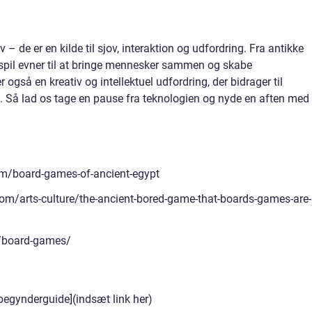
v – de er en kilde til sjov, interaktion og udfordring. Fra antikke
ætspil evner til at bringe mennesker sammen og skabe
 også en kreativ og intellektuel udfordring, der bidrager til
. Så lad os tage en pause fra teknologien og nyde en aften med
om/board-games-of-ancient-egypt
m/arts-culture/the-ancient-bored-game-that-boards-games-are-
g/board-games/
begynderguide](indsæt link her)