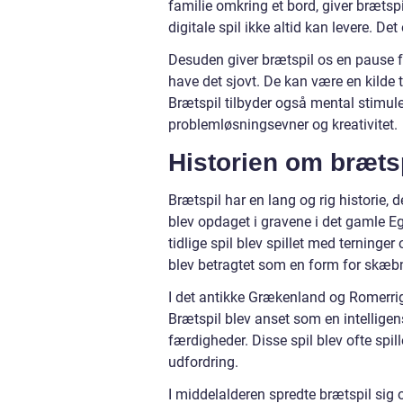
familie omkring et bord, giver bræts
digitale spil ikke altid kan levere. D
Desuden giver brætspil os en pause fr
have det sjovt. De kan være en kilde 
Brætspil tilbyder også mental stimul
problemløsningsevner og kreativitet.
Historien om bræts
Brætspil har en lang og rig historie, 
blev opdaget i gravene i det gamle Eg
tidlige spil blev spillet med terninge
blev betragtet som en form for skæbn
I det antikke Grækenland og Romerr
Brætspil blev anset som en intelligens
færdigheder. Disse spil blev ofte spil
udfordring.
I middelalderen spredte brætspil sig