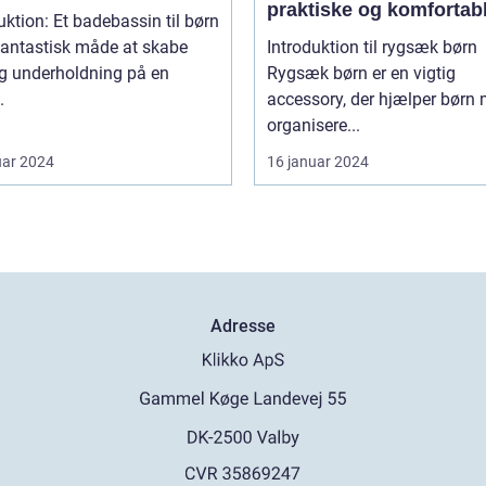
praktiske og komfortab
uktion: Et badebassin til børn
rygsække til børn
fantastisk måde at skabe
Introduktion til rygsæk børn
og underholdning på en
Rygsæk børn er en vigtig
.
accessory, der hjælper børn 
organisere...
uar 2024
16 januar 2024
Adresse