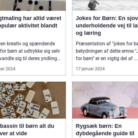
tmaling har altid været
Jokes for Børn: En sjo
pulær aktivitet blandt
underholdende vej til la
og læring
r en kreativ og spændende
Præsentation af "jokes for b
or børn at udtrykke sig selv
betydningen af dette emne "Jokes
vandle sig til deres yndling...
for børn" er en vigtig del af ...
uar 2024
17 januar 2024
ssin til børn alt du
Rygsæk børn: En
er at vide
dybdegående guide til