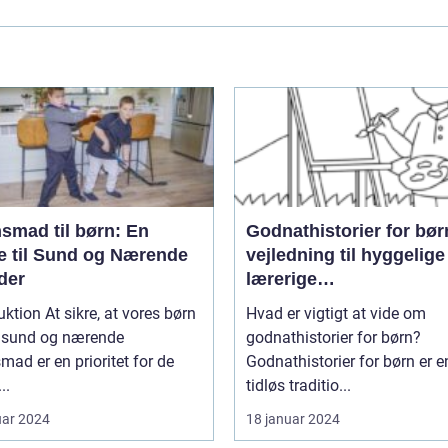
smad til børn: En
Godnathistorier for bør
e til Sund og Nærende
vejledning til hyggelige
der
lærerige
sengetidsoplevelser
uktion At sikre, at vores børn
Hvad er vigtigt at vide om
n sund og nærende
godnathistorier for børn?
mad er en prioritet for de
Godnathistorier for børn er e
..
tidløs traditio...
uar 2024
18 januar 2024