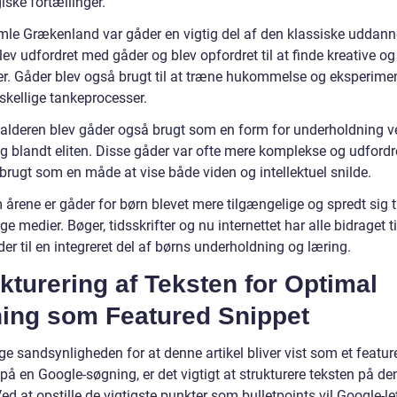
ske fortællinger.
amle Grækenland var gåder en vigtig del af den klassiske uddann
lev udfordret med gåder og blev opfordret til at finde kreative og
er. Gåder blev også brugt til at træne hukommelse og eksperime
skellige tankeprocesser.
lalderen blev gåder også brugt som en form for underholdning v
og blandt eliten. Disse gåder var ofte mere komplekse og udfordr
brugt som en måde at vise både viden og intellektuel snilde.
rene er gåder for børn blevet mere tilgængelige og spredt sig ti
ige medier. Bøger, tidsskrifter og nu internettet har alle bidraget ti
er til en integreret del af børns underholdning og læring.
kturering af Teksten for Optimal
ning som Featured Snippet
ge sandsynligheden for at denne artikel bliver vist som et featur
på en Google-søgning, er det vigtigt at strukturere teksten på den
d at opstille de vigtigste punkter som bulletpoints vil Google-le