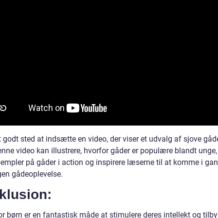
t godt sted at indsætte en video, der viser et udvalg af sjove gåd
enne video kan illustrere, hvorfor gåder er populære blandt unge
sempler på gåder i action og inspirere læserne til at komme i g
gen gådeoplevelse.
klusion:
r børn er en fantastisk måde at stimulere deres intellekt og tilb