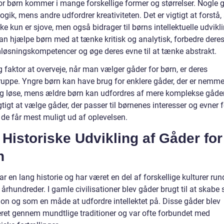
or børn kommer i mange forskellige former og størrelser. Nogle 
ogik, mens andre udfordrer kreativiteten. Det er vigtigt at forstå, 
ke kun er sjove, men også bidrager til børns intellektuelle udvikli
an hjælpe børn med at tænke kritisk og analytisk, forbedre dere
løsningskompetencer og øge deres evne til at tænke abstrakt.
g faktor at overveje, når man vælger gåder for børn, er deres
ruppe. Yngre børn kan have brug for enklere gåder, der er nemme
og løse, mens ældre børn kan udfordres af mere komplekse gåder
tigt at vælge gåder, der passer til børnenes interesser og evner f
t de får mest muligt ud af oplevelsen.
Historiske Udvikling af Gåder for
n
r en lang historie og har været en del af forskellige kulturer run
 århundreder. I gamle civilisationer blev gåder brugt til at skabe 
ion og som en måde at udfordre intellektet på. Disse gåder blev
eret gennem mundtlige traditioner og var ofte forbundet med