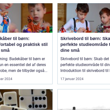
åber til børn:
Skrivebord til børn: Sk
rtabel og praktisk stil
perfekte studieområde t
e små
dine små
ning: Badekåber til børn er
Skrivebord til børn: Skab det
un en essentiel del af deres
perfekte studieområde til di
obe, men de tilbyder også...
Introduktion til skrivebord til 
uar 2024
17 januar 2024