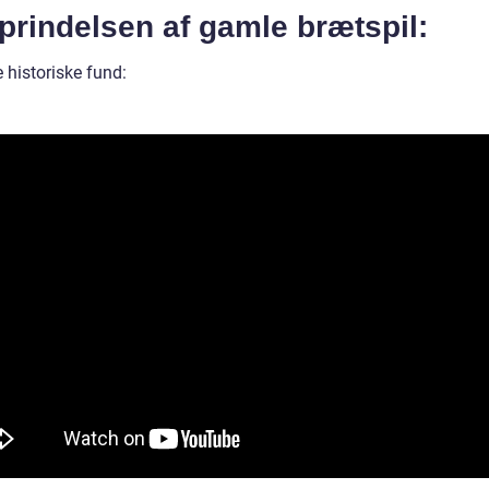
prindelsen af gamle brætspil:
 historiske fund: