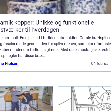
amik kopper: Unikke og funktionelle
stværker til hverdagen
 brætspil: En rejse ind i fortiden Introduktion Gamle brætspil er
ig fascinerende genre inden for spilverdenen, som pirrer fantasi
kaber minder om fortidens glæder. Med deres nostalgiske æstet
 spilregler har disse bræ...
ine Nielsen
04 februar