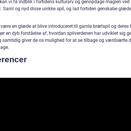
 kan vi få indblik i fortidens kulturarv og genopdage magien ved
l. Saml og nyd disse unikke spil, og lad fortiden genskabe glæde
.
være en glæde at blive introduceret til gamle brætspil og deres h
ger en dyb forståelse af, hvordan spilverdenen har udviklet sig 
og samtidig giver de os mulighed for at se tilbage og værdsætte 
age.
erencer