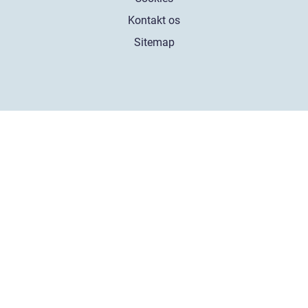
Kontakt os
Sitemap