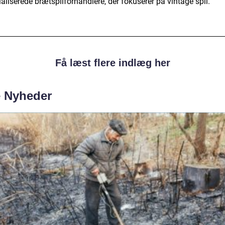
aliserede brætspilforhandlere, der fokuserer på vintage spil.
Få læst flere indlæg her
e Nyheder