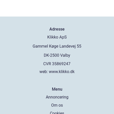
Adresse
web:
www.klikko.dk
Menu
Annoncering
Om os
Cookies