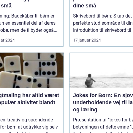
e små
dine små
ning: Badekåber til børn er
Skrivebord til børn: Skab det
un en essentiel del af deres
perfekte studieområde til di
obe, men de tilbyder også...
Introduktion til skrivebord til 
uar 2024
17 januar 2024
tmaling har altid været
Jokes for Børn: En sjo
pulær aktivitet blandt
underholdende vej til la
og læring
r en kreativ og spændende
Præsentation af "jokes for b
or børn at udtrykke sig selv
betydningen af dette emne "Jokes