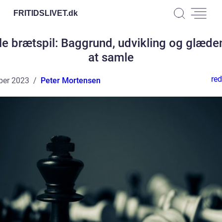
FRITIDSLIVET.
dk
e brætspil: Baggrund, udvikling og glæde
at samle
red
ber 2023
Peter Mortensen