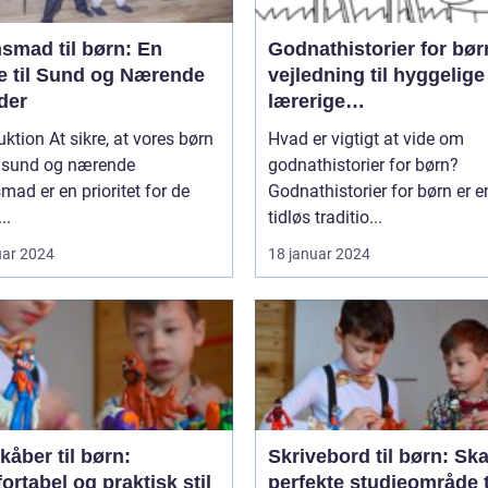
smad til børn: En
Godnathistorier for bør
e til Sund og Nærende
vejledning til hyggelige
der
lærerige
sengetidsoplevelser
uktion At sikre, at vores børn
Hvad er vigtigt at vide om
n sund og nærende
godnathistorier for børn?
mad er en prioritet for de
Godnathistorier for børn er e
..
tidløs traditio...
uar 2024
18 januar 2024
åber til børn:
Skrivebord til børn: Sk
rtabel og praktisk stil
perfekte studieområde t