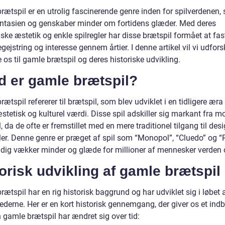
rætspil er en utrolig fascinerende genre inden for spilverdenen,
fantasien og genskaber minder om fortidens glæder. Med deres
ske æstetik og enkle spilregler har disse brætspil formået at fa
gejstring og interesse gennem årtier. I denne artikel vil vi udfor
 os til gamle brætspil og deres historiske udvikling.
d er gamle brætspil?
ætspil refererer til brætspil, som blev udviklet i en tidligere æra
stetisk og kulturel værdi. Disse spil adskiller sig markant fra 
, da de ofte er fremstillet med en mere traditionel tilgang til des
ler. Denne genre er præget af spil som “Monopol”, “Cluedo” og “R
dig vækker minder og glæde for millioner af mennesker verden 
orisk udvikling af gamle brætspil
ætspil har en rig historisk baggrund og har udviklet sig i løbet 
derne. Her er en kort historisk gennemgang, der giver os et indbli
 gamle brætspil har ændret sig over tid: