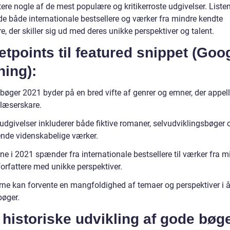
re nogle af de mest populære og kritikerroste udgivelser. Listen
de både internationale bestsellere og værker fra mindre kendte
re, der skiller sig ud med deres unikke perspektiver og talent.
etpoints til featured snippet (Goo
ning):
øger 2021 byder på en bred vifte af genrer og emner, der appelle
 læserskare.
udgivelser inkluderer både fiktive romaner, selvudviklingsbøger 
de videnskabelige værker.
e i 2021 spænder fra internationale bestsellere til værker fra m
orfattere med unikke perspektiver.
ne kan forvente en mangfoldighed af temaer og perspektiver i å
bøger.
historiske udvikling af gode bøg