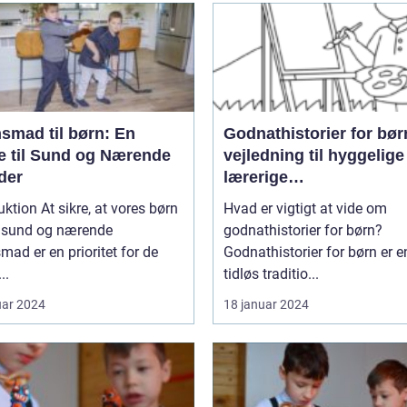
smad til børn: En
Godnathistorier for bør
e til Sund og Nærende
vejledning til hyggelige
der
lærerige
sengetidsoplevelser
uktion At sikre, at vores børn
Hvad er vigtigt at vide om
n sund og nærende
godnathistorier for børn?
mad er en prioritet for de
Godnathistorier for børn er e
..
tidløs traditio...
uar 2024
18 januar 2024