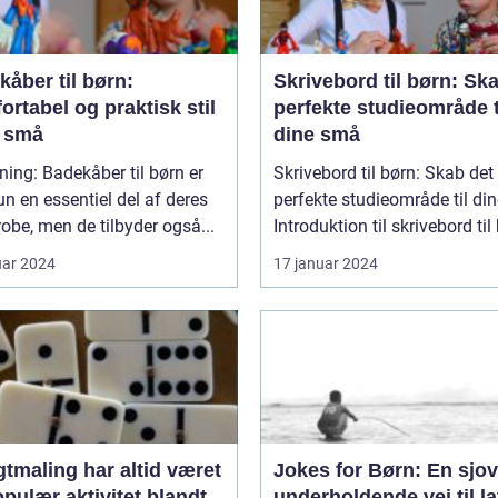
åber til børn:
Skrivebord til børn: Sk
rtabel og praktisk stil
perfekte studieområde t
e små
dine små
ning: Badekåber til børn er
Skrivebord til børn: Skab det
un en essentiel del af deres
perfekte studieområde til di
obe, men de tilbyder også...
Introduktion til skrivebord til 
uar 2024
17 januar 2024
tmaling har altid været
Jokes for Børn: En sjo
pulær aktivitet blandt
underholdende vej til la