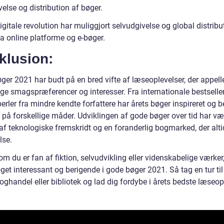
else og distribution af bøger.
gitale revolution har muliggjort selvudgivelse og global distribu
a online platforme og e-bøger.
klusion:
er 2021 har budt på en bred vifte af læseoplevelser, der appeller
ige smagspræferencer og interesser. Fra internationale bestsellere
erler fra mindre kendte forfattere har årets bøger inspireret og b
 på forskellige måder. Udviklingen af gode bøger over tid har væ
f teknologiske fremskridt og en foranderlig bogmarked, der altid
se.
m du er fan af fiktion, selvudvikling eller videnskabelige værker
get interessant og berigende i gode bøger 2021. Så tag en tur til
oghandel eller bibliotek og lad dig fordybe i årets bedste læseop