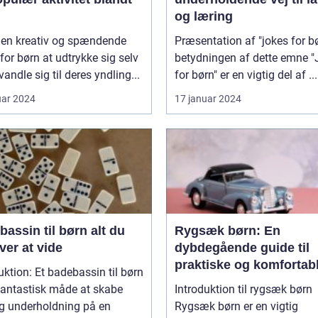
og læring
r en kreativ og spændende
Præsentation af "jokes for b
or børn at udtrykke sig selv
betydningen af dette emne "Jokes
vandle sig til deres yndling...
for børn" er en vigtig del af ...
uar 2024
17 januar 2024
ssin til børn alt du
Rygsæk børn: En
er at vide
dybdegående guide til
praktiske og komfortab
uktion: Et badebassin til børn
rygsække til børn
fantastisk måde at skabe
Introduktion til rygsæk børn
og underholdning på en
Rygsæk børn er en vigtig