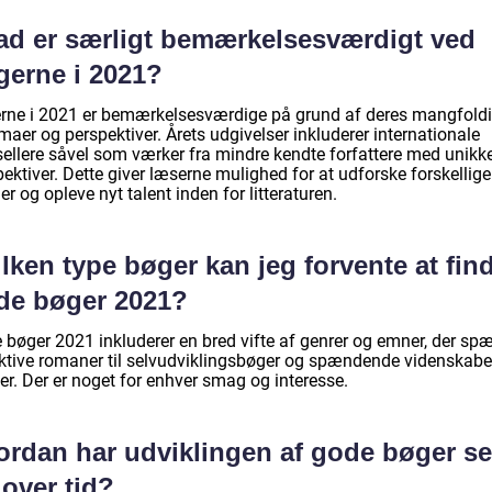
ad er særligt bemærkelsesværdigt ved
gerne i 2021?
rne i 2021 er bemærkelsesværdige på grund af deres mangfold
maer og perspektiver. Årets udgivelser inkluderer internationale
sellere såvel som værker fra mindre kendte forfattere med unikk
ektiver. Dette giver læserne mulighed for at udforske forskellige
r og opleve nyt talent inden for litteraturen.
lken type bøger kan jeg forvente at find
de bøger 2021?
 bøger 2021 inkluderer en bred vifte af genrer og emner, der sp
fiktive romaner til selvudviklingsbøger og spændende videnskabe
er. Der er noget for enhver smag og interesse.
ordan har udviklingen af gode bøger se
over tid?