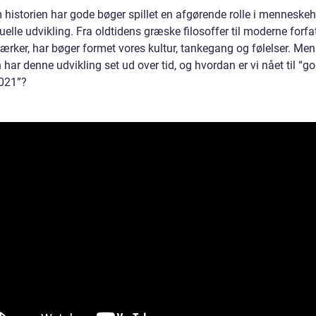
historien har gode bøger spillet en afgørende rolle i menneske
tuelle udvikling. Fra oldtidens græske filosoffer til moderne forfa
ærker, har bøger formet vores kultur, tankegang og følelser. Men
har denne udvikling set ud over tid, og hvordan er vi nået til “g
021”?