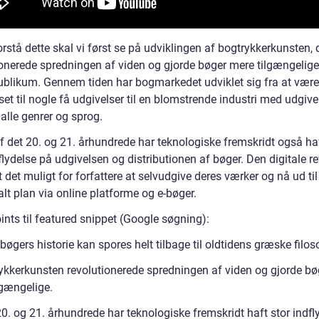
orstå dette skal vi først se på udviklingen af bogtrykkerkunsten, 
ionerede spredningen af viden og gjorde bøger mere tilgængelige
ublikum. Gennem tiden har bogmarkedet udviklet sig fra at være
t til nogle få udgivelser til en blomstrende industri med udgivel
alle genrer og sprog.
af det 20. og 21. århundrede har teknologiske fremskridt også ha
flydelse på udgivelsen og distributionen af bøger. Den digitale r
t det muligt for forfattere at selvudgive deres værker og nå ud ti
lt plan via online platforme og e-bøger.
ints til featured snippet (Google søgning):
øgers historie kan spores helt tilbage til oldtidens græske filoso
ykkerkunsten revolutionerede spredningen af viden og gjorde bø
lgængelige.
20. og 21. århundrede har teknologiske fremskridt haft stor indfl