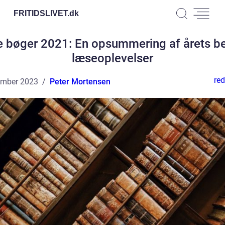
FRITIDSLIVET.
dk
 bøger 2021: En opsummering af årets b
læseoplevelser
red
ember 2023
Peter Mortensen