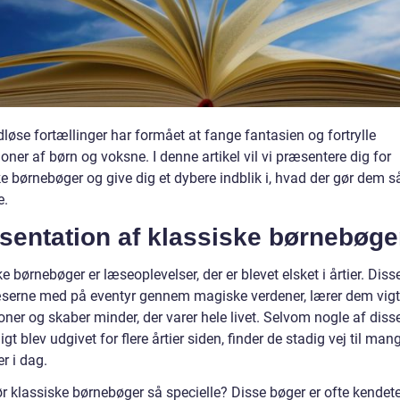
dløse fortællinger har formået at fange fantasien og fortrylle
oner af børn og voksne. I denne artikel vil vi præsentere dig for
e børnebøger og give dig et dybere indblik i, hvad der gør dem s
e.
sentation af klassiske børnebøge
e børnebøger er læseoplevelser, der er blevet elsket i årtier. Diss
æserne med på eventyr gennem magiske verdener, lærer dem vigt
ioner og skaber minder, der varer hele livet. Selvom nogle af diss
igt blev udgivet for flere årtier siden, finder de stadig vej til ma
r i dag.
r klassiske børnebøger så specielle? Disse bøger er ofte kendet