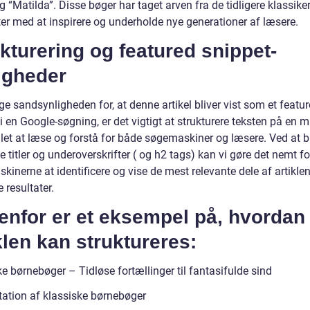
g “Matilda”. Disse bøger har taget arven fra de tidligere klassike
ter med at inspirere og underholde nye generationer af læsere.
kturering og featured snippet-
igheder
ge sandsynligheden for, at denne artikel bliver vist som et featu
i en Google-søgning, er det vigtigt at strukturere teksten på en m
 let at læse og forstå for både søgemaskiner og læsere. Ved at 
e titler og underoverskrifter ( og h2 tags) kan vi gøre det nemt fo
kinerne at identificere og vise de mest relevante dele af artikl
 resultater.
enfor er et eksempel på, hvordan
klen kan struktureres:
e børnebøger – Tidløse fortællinger til fantasifulde sind
ation af klassiske børnebøger