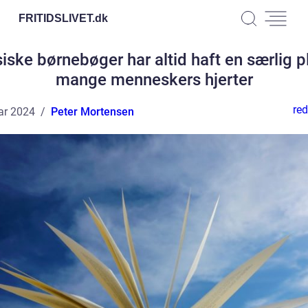
FRITIDSLIVET.
dk
iske børnebøger har altid haft en særlig p
mange menneskers hjerter
red
ar 2024
Peter Mortensen