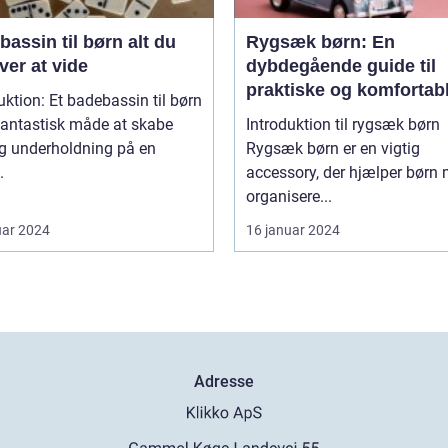
ssin til børn alt du
Rygsæk børn: En
er at vide
dybdegående guide til
praktiske og komfortab
uktion: Et badebassin til børn
rygsække til børn
fantastisk måde at skabe
Introduktion til rygsæk børn
og underholdning på en
Rygsæk børn er en vigtig
.
accessory, der hjælper børn 
organisere...
uar 2024
16 januar 2024
Adresse