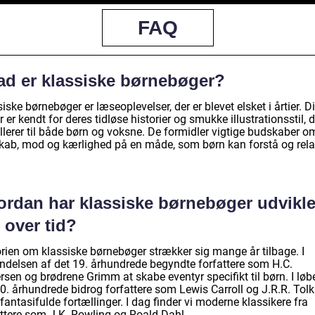
FAQ
ad er klassiske børnebøger?
iske børnebøger er læseoplevelser, der er blevet elsket i årtier. D
 er kendt for deres tidløse historier og smukke illustrationsstil, d
llerer til både børn og voksne. De formidler vigtige budskaber o
kab, mod og kærlighed på en måde, som børn kan forstå og rela
ordan har klassiske børnebøger udvikle
 over tid?
orien om klassiske børnebøger strækker sig mange år tilbage. I
ndelsen af det 19. århundrede begyndte forfattere som H.C.
sen og brødrene Grimm at skabe eventyr specifikt til børn. I løb
0. århundrede bidrog forfattere som Lewis Carroll og J.R.R. Tolk
antasifulde fortællinger. I dag finder vi moderne klassikere fra
attere som J.K. Rowling og Roald Dahl.