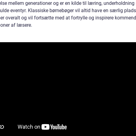
lse mellem generationer og er en kilde til læring, underholdning
ulde eventyr. Klassiske børnebøger vil altid have en særlig plads
er overalt og vil fortsætte med at fortrylle og inspirere kommen
ioner af læsere.