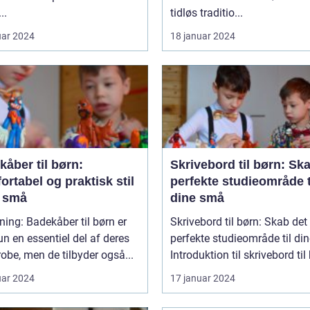
..
tidløs traditio...
uar 2024
18 januar 2024
åber til børn:
Skrivebord til børn: Sk
rtabel og praktisk stil
perfekte studieområde t
e små
dine små
ning: Badekåber til børn er
Skrivebord til børn: Skab det
un en essentiel del af deres
perfekte studieområde til di
obe, men de tilbyder også...
Introduktion til skrivebord til 
uar 2024
17 januar 2024