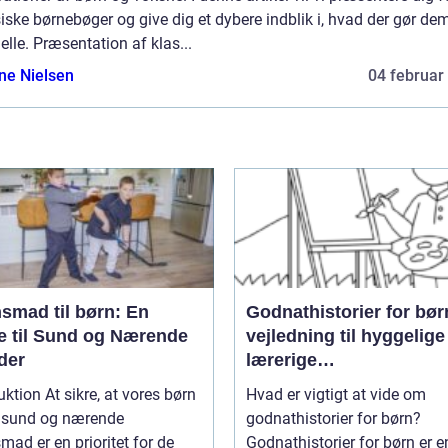
iske børnebøger og give dig et dybere indblik i, hvad der gør de
elle. Præsentation af klas...
ine Nielsen
04 februar
smad til børn: En
Godnathistorier for bør
e til Sund og Nærende
vejledning til hyggelige
der
lærerige
sengetidsoplevelser
uktion At sikre, at vores børn
Hvad er vigtigt at vide om
n sund og nærende
godnathistorier for børn?
mad er en prioritet for de
Godnathistorier for børn er e