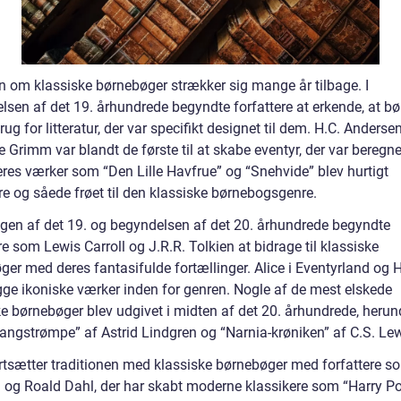
en om klassiske børnebøger strækker sig mange år tilbage. I
lsen af det 19. århundrede begyndte forfattere at erkende, at bø
ug for litteratur, der var specifikt designet til dem. H.C. Anderse
 Grimm var blandt de første til at skabe eventyr, der var beregnet
eres værker som “Den Lille Havfrue” og “Snehvide” blev hurtigt
e og såede frøet til den klassiske børnebogsgenre.
ingen af det 19. og begyndelsen af det 20. århundrede begyndte
re som Lewis Carroll og J.R.R. Tolkien at bidrage til klassiske
ger med deres fantasifulde fortællinger. Alice i Eventyrland og 
gge ikoniske værker inden for genren. Nogle af de mest elskede
ke børnebøger blev udgivet i midten af det 20. århundrede, herun
Langstrømpe” af Astrid Lindgren og “Narnia-krøniken” af C.S. Lew
ortsætter traditionen med klassiske børnebøger med forfattere s
 og Roald Dahl, der har skabt moderne klassikere som “Harry Po