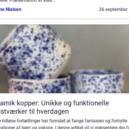
elle. Præsentation af klas...
ine Nielsen
26 september
amik kopper: Unikke og funktionelle
stværker til hverdagen
 tidløse fortællinger har formået at fange fantasien og fortrylle
ationer af børn og voksne. I denne artikel vil vi præsentere dig f