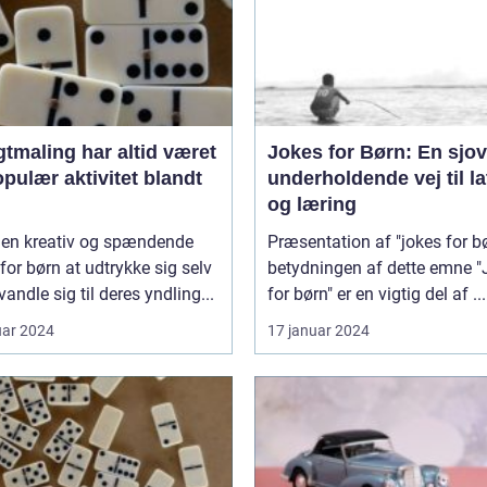
tmaling har altid været
Jokes for Børn: En sjo
pulær aktivitet blandt
underholdende vej til la
og læring
r en kreativ og spændende
Præsentation af "jokes for b
or børn at udtrykke sig selv
betydningen af dette emne "Jokes
vandle sig til deres yndling...
for børn" er en vigtig del af ...
uar 2024
17 januar 2024