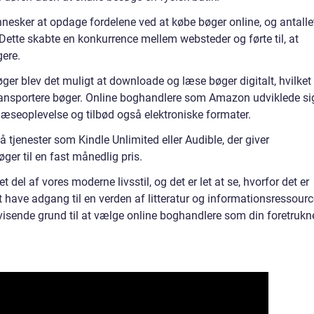
nnesker at opdage fordelene ved at købe bøger online, og antalle
Dette skabte en konkurrence mellem websteder og førte til, at
gere.
er blev det muligt at downloade og læse bøger digitalt, hvilket
transportere bøger. Online boghandlere som Amazon udviklede si
æseoplevelse og tilbød også elektroniske formater.
 tjenester som Kindle Unlimited eller Audible, der giver
ger til en fast månedlig pris.
t del af vores moderne livsstil, og det er let at se, hvorfor det er
 have adgang til en verden af litteratur og informationsressourc
evisende grund til at vælge online boghandlere som din foretrukn