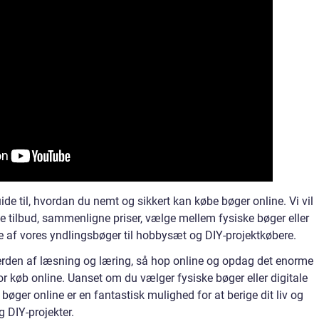
uide til, hvordan du nemt og sikkert kan købe bøger online. Vi vil
dste tilbud, sammenligne priser, vælge mellem fysiske bøger eller
e af vores yndlingsbøger til hobbysæt og DIY-projektkøbere.
 verden af læsning og læring, så hop online og opdag det enorme
or køb online. Uanset om du vælger fysiske bøger eller digitale
 bøger online er en fantastisk mulighed for at berige dit liv og
 DIY-projekter.