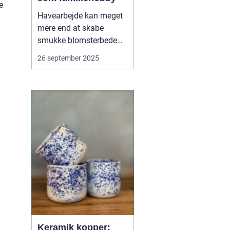
e
Havearbejde kan meget
mere end at skabe
smukke blomsterbede
og friske grøntsager. Når
26 september 2025
det dyrkes som en fælles
aktivitet, bliver det en
hobby, der bringer
familien tættere
sammen. At så, plante
og høste i fæ...
Keramik kopper: