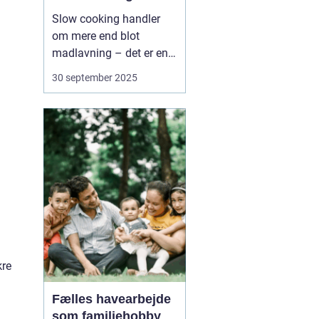
Slow cooking handler
om mere end blot
madlavning – det er en
måde at skabe ro,
30 september 2025
fordybelse og smag på.
Når ingredienser får lov
til at simre i timevis,
udvikler de en dybde og
fylde, som hurtig
madlavning sjældent k...
kre
Fælles havearbejde
som familiehobby