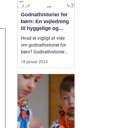
Godnathistorier for
børn: En vejledning
til hyggelige og
lærerige
Hvad er vigtigt at vide
sengetidsoplevelser
om godnathistorier for
børn? Godnathistorier
for børn er en tidløs
18 januar 2024
tradition, der ikke kun
handler om at
underholde, men også
om at skabe dyrebare
øjeblikke mellem
forældre og børn. Disse
historier hjælper børn
med at falde t...