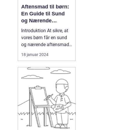
Aftensmad til børn:
En Guide til Sund
og Nærende
Måltider
Introduktion At sikre, at
vores børn får en sund
og nærende aftensmad
er en prioritet for de
18 januar 2024
fleste forældre. Men med
så mange muligheder og
informationer
tilgængelige kan det
være svært at navigere
mellem, hvad der er
bedst for vores børns
helbred o...