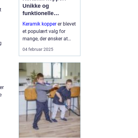
Unikke og
t
funktionelle
kunstværker til
Keramik kopper
er blevet
hverdagen
et populært valg for
mange, der ønsker at
g
tilføre deres hjem et
04 februar 2025
strejf af personlighed og
kunstnerisk flair. Disse
kopper kombinerer et t...
er
e