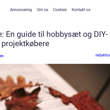
Annoncering
Om os
Cookies
Kontakt os
: En guide til hobbysæt og DIY-
projektkøbere
redaktio
en