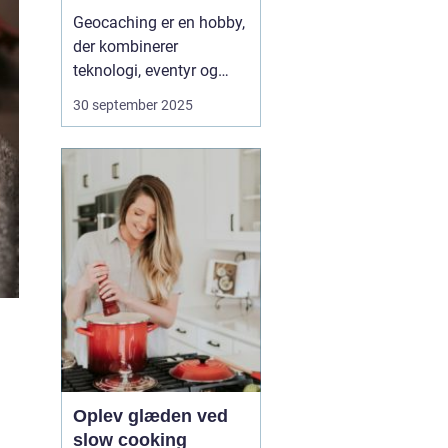
Geocaching er en hobby,
der kombinerer
teknologi, eventyr og
fællesskab. Med en
30 september 2025
smartphone eller GPS i
hånden kan du tage ud i
naturen eller byens
gader på jagt efter små
skjulte beholdere kaldet
caches. Det er en global
leg, ...
Oplev glæden ved
slow cooking