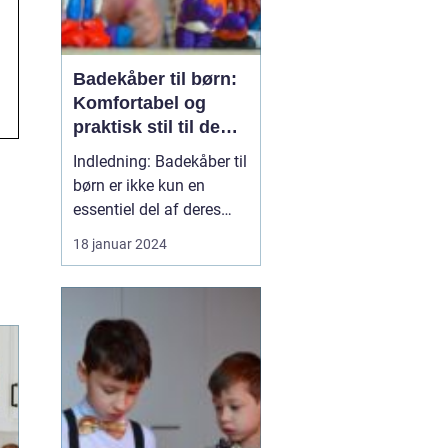
Badekåber til børn:
Komfortabel og
praktisk stil til de
små
Indledning: Badekåber til
børn er ikke kun en
essentiel del af deres
garderobe, men de
18 januar 2024
tilbyder også en
behagelig og praktisk
løsning efter badet eller
en sjov svømmetur.
Denne artikel vil
udforske alt, hvad der er
værd at vide om
badekåber til børn....