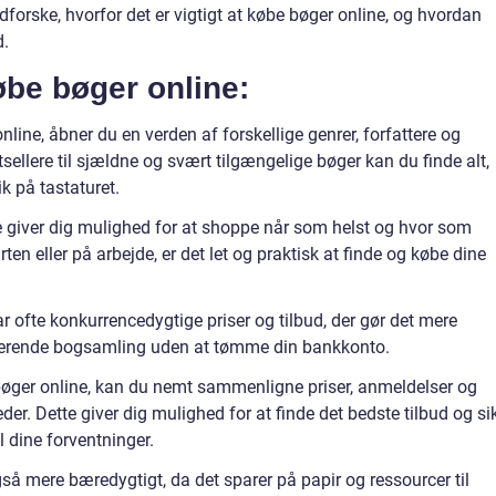
udforske, hvorfor det er vigtigt at købe bøger online, og hvordan
d.
øbe bøger online:
line, åbner du en verden af forskellige genrer, forfattere og
tsellere til sjældne og svært tilgængelige bøger kan du finde alt,
ik på tastaturet.
giver dig mulighed for at shoppe når som helst og hvor som
en eller på arbejde, er det let og praktisk at finde og købe dine
r ofte konkurrencedygtige priser og tilbud, der gør det mere
erende bogsamling uden at tømme din bankkonto.
øger online, kan du nemt sammenligne priser, anmeldelser og
er. Dette giver dig mulighed for at finde det bedste tilbud og si
il dine forventninger.
gså mere bæredygtigt, da det sparer på papir og ressourcer til