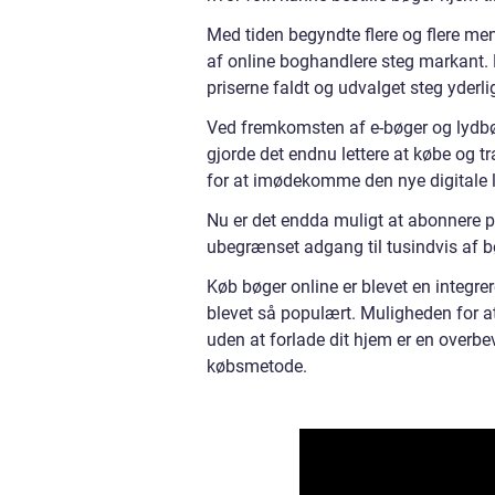
Med tiden begyndte flere og flere me
af online boghandlere steg markant. 
priserne faldt og udvalget steg yderli
Ved fremkomsten af e-bøger og lydbøg
gjorde det endnu lettere at købe og 
for at imødekomme den nye digitale l
Nu er det endda muligt at abonnere på
ubegrænset adgang til tusindvis af bø
Køb bøger online er blevet en integrere
blevet så populært. Muligheden for at
uden at forlade dit hjem er en overb
købsmetode.