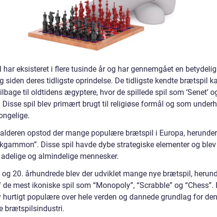
 har eksisteret i flere tusinde år og har gennemgået en betydelig
g siden deres tidligste oprindelse. De tidligste kendte brætspil k
ilbage til oldtidens ægyptere, hvor de spillede spil som ‘Senet’ o
 Disse spil blev primært brugt til religiøse formål og som under
ongelige.
lalderen opstod der mange populære brætspil i Europa, herunder
kgammon”. Disse spil havde dybe strategiske elementer og blev 
 adelige og almindelige mennesker.
9. og 20. århundrede blev der udviklet mange nye brætspil, herun
f de mest ikoniske spil som “Monopoly”, “Scrabble” og “Chess”. 
ev hurtigt populære over hele verden og dannede grundlag for de
 brætspilsindustri.