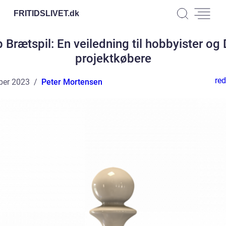
FRITIDSLIVET.
dk
 Brætspil: En veiledning til hobbyister og 
projektkøbere
red
ber 2023
Peter Mortensen