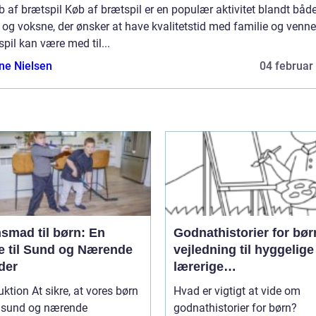
øb af brætspil Køb af brætspil er en populær aktivitet blandt båd
og voksne, der ønsker at have kvalitetstid med familie og venne
pil kan være med til...
ine Nielsen
04 februar
smad til børn: En
Godnathistorier for bør
e til Sund og Nærende
vejledning til hyggelige
der
lærerige
sengetidsoplevelser
uktion At sikre, at vores børn
Hvad er vigtigt at vide om
n sund og nærende
godnathistorier for børn?