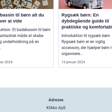
ssin til børn alt du
Rygsæk børn: En
er at vide
dybdegående guide til
praktiske og komfortab
uktion: Et badebassin til børn
rygsække til børn
fantastisk måde at skabe
Introduktion til rygsæk børn
og underholdning på en
Rygsæk børn er en vigtig
.
accessory, der hjælper børn 
organisere...
uar 2024
16 januar 2024
Adresse