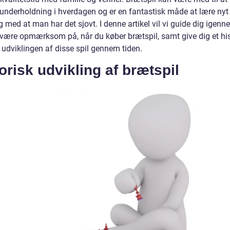
 underholdning i hverdagen og er en fantastisk måde at lære nyt
 med at man har det sjovt. I denne artikel vil vi guide dig igen
 være opmærksom på, når du køber brætspil, samt give dig et his
i udviklingen af disse spil gennem tiden.
orisk udvikling af brætspil