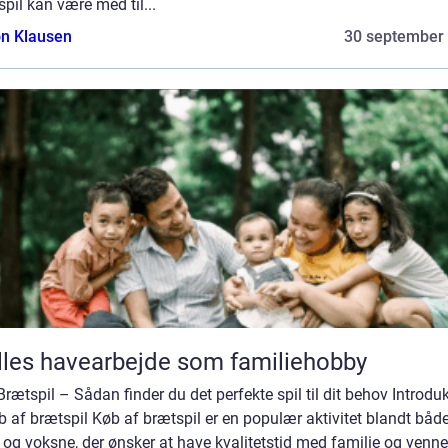
pil kan være med til...
n Klausen
30 september
les havearbejde som familiehobby
rætspil – Sådan finder du det perfekte spil til dit behov Introdu
øb af brætspil Køb af brætspil er en populær aktivitet blandt båd
og voksne, der ønsker at have kvalitetstid med familie og venne