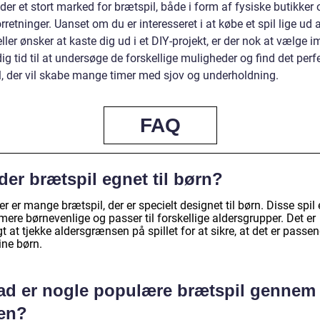
 der et stort marked for brætspil, både i form af fysiske butikker 
rretninger. Uanset om du er interesseret i at købe et spil lige ud 
ler ønsker at kaste dig ud i et DIY-projekt, er der nok at vælge i
ig tid til at undersøge de forskellige muligheder og find det perf
l, der vil skabe mange timer med sjov og underholdning.
FAQ
der brætspil egnet til børn?
er er mange brætspil, der er specielt designet til børn. Disse spil 
mere børnevenlige og passer til forskellige aldersgrupper. Det er
gt at tjekke aldersgrænsen på spillet for at sikre, at det er passe
ine børn.
ad er nogle populære brætspil gennem
den?