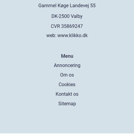
web:
www.klikko.dk
Menu
Annoncering
Om os
Cookies
Kontakt os
Sitemap