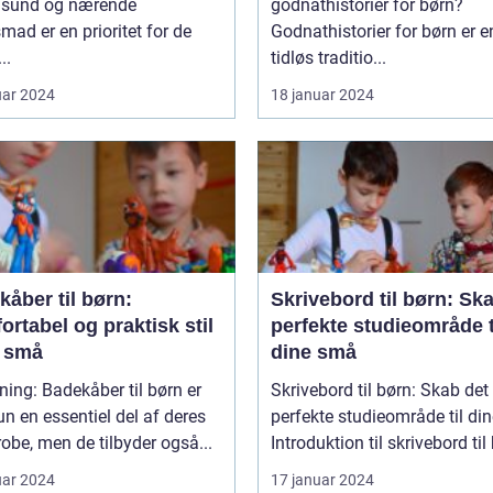
n sund og nærende
godnathistorier for børn?
mad er en prioritet for de
Godnathistorier for børn er e
..
tidløs traditio...
uar 2024
18 januar 2024
åber til børn:
Skrivebord til børn: Sk
rtabel og praktisk stil
perfekte studieområde t
e små
dine små
ning: Badekåber til børn er
Skrivebord til børn: Skab det
un en essentiel del af deres
perfekte studieområde til di
obe, men de tilbyder også...
Introduktion til skrivebord til 
uar 2024
17 januar 2024