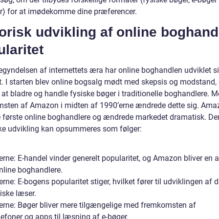
r) for at imødekomme dine præferencer.
orisk udvikling af online boghan
laritet
egyndelsen af internettets æra har online boghandlen udviklet s
. I starten blev online bogsalg mødt med skepsis og modstand, 
k at bladre og handle fysiske bøger i traditionelle boghandlere.
sten af Amazon i midten af 1990’erne ændrede dette sig. Ama
e første online boghandlere og ændrede markedet dramatisk. D
ske udvikling kan opsummeres som følger:
rne: E-handel vinder generelt popularitet, og Amazon bliver en a
online boghandlere.
rne: E-bogens popularitet stiger, hvilket fører til udviklingen af 
iske læser.
erne: Bøger bliver mere tilgængelige med fremkomsten af
efoner og apps til læsning af e-bøger.