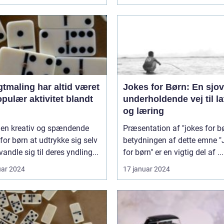
tmaling har altid været
Jokes for Børn: En sjo
pulær aktivitet blandt
underholdende vej til la
og læring
r en kreativ og spændende
Præsentation af "jokes for b
or børn at udtrykke sig selv
betydningen af dette emne "Jokes
vandle sig til deres yndling...
for børn" er en vigtig del af ...
uar 2024
17 januar 2024