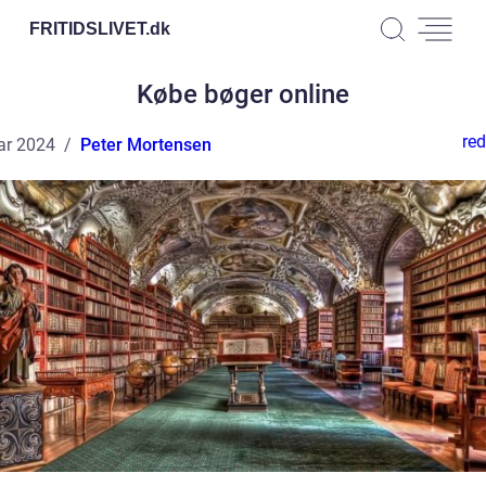
FRITIDSLIVET.
dk
Købe bøger online
red
ar 2024
Peter Mortensen