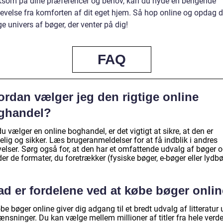
om på dine præferencer og behov, kan du nyde en berigende
evelse fra komforten af dit eget hjem. Så hop online og opdag d
e univers af bøger, der venter på dig!
FAQ
ordan vælger jeg den rigtige online
ghandel?
u vælger en online boghandel, er det vigtigt at sikre, at den er
elig og sikker. Læs brugeranmeldelser for at få indblik i andres
velser. Sørg også for, at den har et omfattende udvalg af bøger 
der de formater, du foretrækker (fysiske bøger, e-bøger eller lydbø
ad er fordelene ved at købe bøger onli
be bøger online giver dig adgang til et bredt udvalg af litteratur
nsninger. Du kan vælge mellem millioner af titler fra hele verde