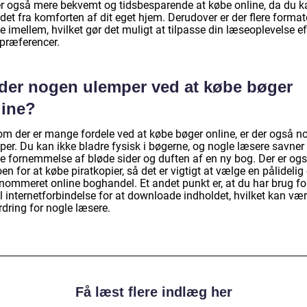
er også mere bekvemt og tidsbesparende at købe online, da du k
det fra komforten af dit eget hjem. Derudover er der flere format
 imellem, hvilket gør det muligt at tilpasse din læseoplevelse ef
 præferencer.
 der nogen ulemper ved at købe bøger
line?
om der er mange fordele ved at købe bøger online, er der også n
per. Du kan ikke bladre fysisk i bøgerne, og nogle læsere savner
ile fornemmelse af bløde sider og duften af en ny bog. Der er og
oen for at købe piratkopier, så det er vigtigt at vælge en pålidelig
enommeret online boghandel. Et andet punkt er, at du har brug fo
l internetforbindelse for at downloade indholdet, hvilket kan væ
dring for nogle læsere.
Få læst flere indlæg her