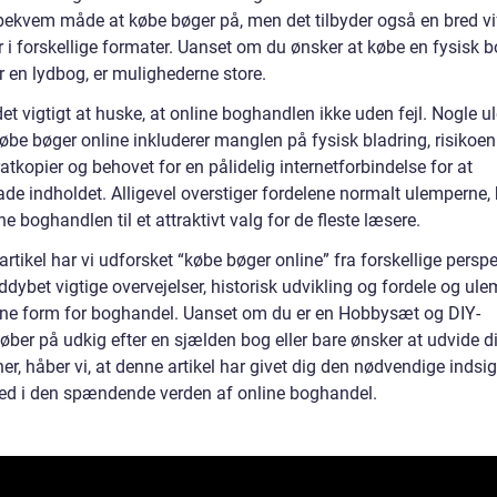
bekvem måde at købe bøger på, men det tilbyder også en bred vi
ur i forskellige formater. Uanset om du ønsker at købe en fysisk b
r en lydbog, er mulighederne store.
et vigtigt at huske, at online boghandlen ikke uden fejl. Nogle 
øbe bøger online inkluderer manglen på fysisk bladring, risikoen 
atkopier og behovet for en pålidelig internetforbindelse for at
de indholdet. Alligevel overstiger fordelene normalt ulemperne, 
ne boghandlen til et attraktivt valg for de fleste læsere.
artikel har vi udforsket “købe bøger online” fra forskellige perspe
ddybet vigtige overvejelser, historisk udvikling og fordele og ul
ne form for boghandel. Uanset om du er en Hobbysæt og DIY-
øber på udkig efter en sjælden bog eller bare ønsker at udvide d
r, håber vi, at denne artikel har givet dig den nødvendige indsigt 
ed i den spændende verden af online boghandel.