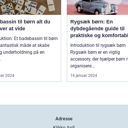
ssin til børn alt du
Rygsæk børn: En
er at vide
dybdegående guide til
praktiske og komfortab
uktion: Et badebassin til børn
rygsække til børn
fantastisk måde at skabe
Introduktion til rygsæk børn
og underholdning på en
Rygsæk børn er en vigtig
.
accessory, der hjælper børn 
organisere...
uar 2024
16 januar 2024
Adresse