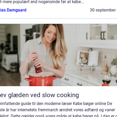
t mere populært end nogensinde før at købe...
ias Damgaard
30 september
ev glæden ved slow cooking
 omfattende guide til den moderne læser Købe bøger online De
ste år har internetets fremmarch ændret vores adfærd og vaner
eligt. Dette gælder også vores måde at købe bøger på. I dag er 