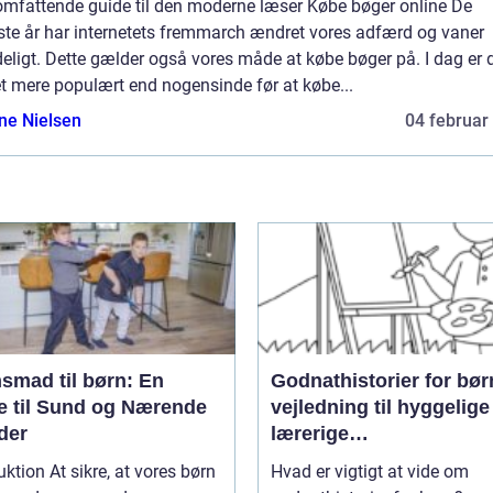
 omfattende guide til den moderne læser Købe bøger online De
ste år har internetets fremmarch ændret vores adfærd og vaner
eligt. Dette gælder også vores måde at købe bøger på. I dag er 
t mere populært end nogensinde før at købe...
ine Nielsen
04 februar
smad til børn: En
Godnathistorier for bør
e til Sund og Nærende
vejledning til hyggelige
der
lærerige
sengetidsoplevelser
uktion At sikre, at vores børn
Hvad er vigtigt at vide om