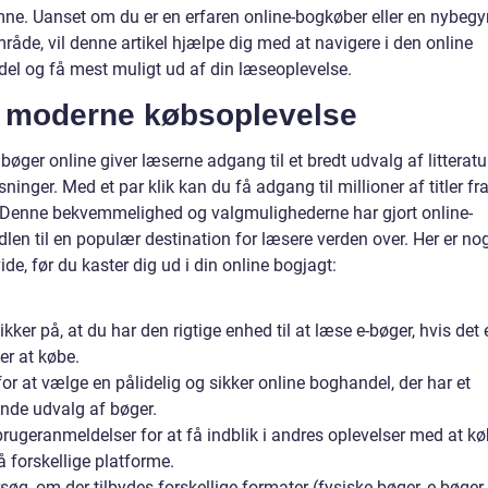
mne. Uanset om du er en erfaren online-bogkøber eller en nybeg
råde, vil denne artikel hjælpe dig med at navigere i den online
el og få mest muligt ud af din læseoplevelse.
 moderne købsoplevelse
bøger online giver læserne adgang til et bredt udvalg af litterat
inger. Med et par klik kan du få adgang til millioner af titler fr
 Denne bekvemmelighed og valgmulighederne har gjort online-
en til en populær destination for læsere verden over. Her er nog
ide, før du kaster dig ud i din online bogjagt:
kker på, at du har den rigtige enhed til at læse e-bøger, hvis det e
er at købe.
or at vælge en pålidelig og sikker online boghandel, der har et
nde udvalg af bøger.
rugeranmeldelser for at få indblik i andres oplevelser med at k
 forskellige platforme.
øg, om der tilbydes forskellige formater (fysiske bøger, e-bøger 