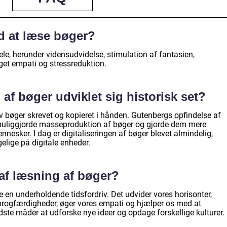
d at læse bøger?
e, herunder vidensudvidelse, stimulation af fantasien,
get empati og stressreduktion.
af bøger udviklet sig historisk set?
v bøger skrevet og kopieret i hånden. Gutenbergs opfindelse af
 muliggjorde masseproduktion af bøger og gjorde dem mere
esker. I dag er digitaliseringen af bøger blevet almindelig,
gelige på digitale enheder.
af læsning af bøger?
 en underholdende tidsfordriv. Det udvider vores horisonter,
 sprogfærdigheder, øger vores empati og hjælper os med at
edste måder at udforske nye ideer og opdage forskellige kulturer.