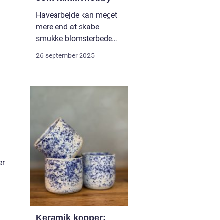
Havearbejde kan meget
mere end at skabe
smukke blomsterbede
og friske grøntsager. Når
26 september 2025
det dyrkes som en fælles
aktivitet, bliver det en
hobby, der bringer
familien tættere
sammen. At så, plante
og høste i fæ...
er
Keramik kopper: