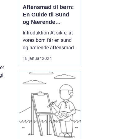
Aftensmad til børn:
En Guide til Sund
og Nærende
Måltider
Introduktion At sikre, at
vores børn får en sund
og nærende aftensmad
er en prioritet for de
18 januar 2024
g
fleste forældre. Men med
er
så mange muligheder og
gi,
informationer
tilgængelige kan det
være svært at navigere
mellem, hvad der er
bedst for vores børns
helbred o...