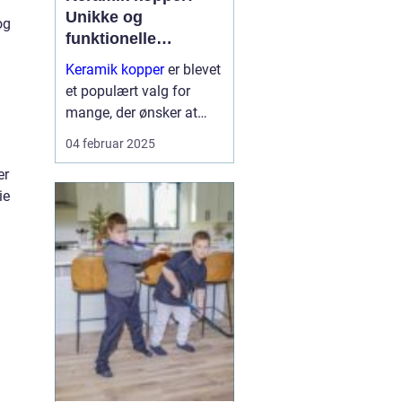
Unikke og
og
funktionelle
kunstværker til
Keramik kopper
er blevet
hverdagen
et populært valg for
mange, der ønsker at
tilføre deres hjem et
04 februar 2025
strejf af personlighed og
er
kunstnerisk flair. Disse
ie
kopper kombinerer et t...