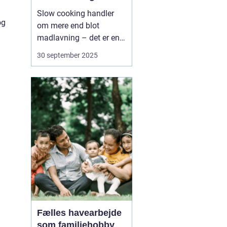
Slow cooking handler
og
om mere end blot
madlavning – det er en
måde at skabe ro,
30 september 2025
fordybelse og smag på.
Når ingredienser får lov
til at simre i timevis,
udvikler de en dybde og
fylde, som hurtig
madlavning sjældent k...
Fælles havearbejde
som familiehobby