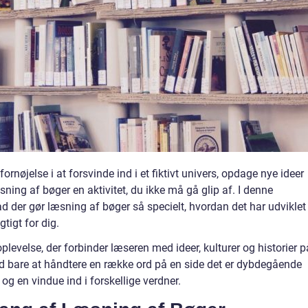
ornøjelse i at forsvinde ind i et fiktivt univers, opdage nye ideer
æsning af bøger en aktivitet, du ikke må gå glip af. I denne
ad der gør læsning af bøger så specielt, hvordan det har udviklet
tigt for dig.
levelse, der forbinder læseren med ideer, kulturer og historier p
nd bare at håndtere en række ord på en side det er dybdegående
g en vindue ind i forskellige verdner.