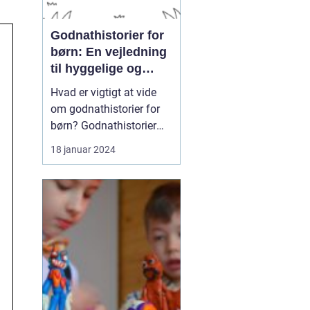
Godnathistorier for
børn: En vejledning
til hyggelige og
lærerige
Hvad er vigtigt at vide
sengetidsoplevelser
om godnathistorier for
børn? Godnathistorier
for børn er en tidløs
18 januar 2024
tradition, der ikke kun
handler om at
underholde, men også
om at skabe dyrebare
øjeblikke mellem
forældre og børn. Disse
historier hjælper børn
med at falde t...