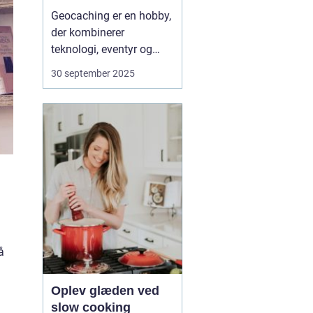
Geocaching er en hobby,
der kombinerer
teknologi, eventyr og
fællesskab. Med en
30 september 2025
smartphone eller GPS i
hånden kan du tage ud i
naturen eller byens
gader på jagt efter små
skjulte beholdere kaldet
caches. Det er en global
leg, ...
å
Oplev glæden ved
slow cooking