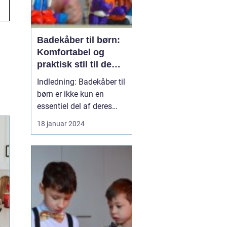
Badekåber til børn:
Komfortabel og
praktisk stil til de
små
Indledning: Badekåber til
børn er ikke kun en
essentiel del af deres
garderobe, men de
18 januar 2024
tilbyder også en
behagelig og praktisk
løsning efter badet eller
en sjov svømmetur.
Denne artikel vil
udforske alt, hvad der er
værd at vide om
badekåber til børn....