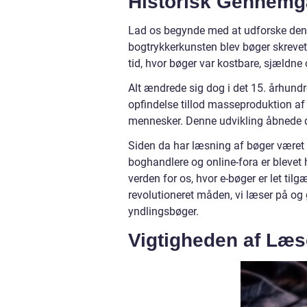
Historisk Gennemg
Lad os begynde med at udforske den h
bogtrykkerkunsten blev bøger skrevet
tid, hvor bøger var kostbare, sjældne 
Alt ændrede sig dog i det 15. århun
opfindelse tillod masseproduktion af
mennesker. Denne udvikling åbnede dø
Siden da har læsning af bøger været et
boghandlere og online-fora er blevet
verden for os, hvor e-bøger er let ti
revolutioneret måden, vi læser på og
yndlingsbøger.
Vigtigheden af Læs