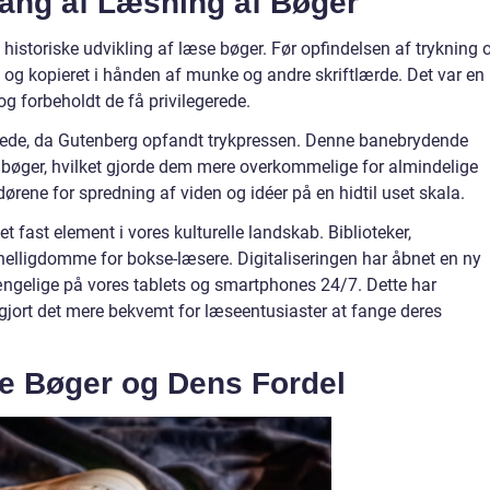
ang af Læsning af Bøger
istoriske udvikling af læse bøger. Før opfindelsen af trykning 
 og kopieret i hånden af munke og andre skriftlærde. Det var en
og forbeholdt de få privilegerede.
drede, da Gutenberg opfandt trykpressen. Denne banebrydende
 bøger, hvilket gjorde dem mere overkommelige for almindelige
rene for spredning af viden og idéer på en hidtil uset skala.
 fast element i vores kulturelle landskab. Biblioteker,
 helligdomme for bokse-læsere. Digitaliseringen har åbnet en ny
lgængelige på vores tablets og smartphones 24/7. Dette har
 gjort det mere bekvemt for læseentusiaster at fange deres
e Bøger og Dens Fordel