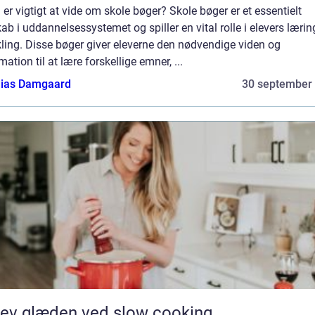
er vigtigt at vide om skole bøger? Skole bøger er et essentielt
ab i uddannelsessystemet og spiller en vital rolle i elevers lærin
ling. Disse bøger giver eleverne den nødvendige viden og
mation til at lære forskellige emner, ...
ias Damgaard
30 september
ev glæden ved slow cooking