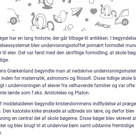
ger har en lang historie, der går tilbage til antikken. I begyndels
lsessystemet blev undervisningsstoffet primært formidlet mund
r til elev. Det var først med den skriftlige formidling, at skole bøg
ige.
kens Grækenland begyndte man at nedskrive undervisningsmateri
inden for matematik, astronomi og filosofi. Disse tidlige skole 
gt i undervisningen af elever fra velhavende familier og var ofte
mte lærde som f.eks. Aristoteles og Platon.
 af middelalderen begyndte kristendommens indflydelse at præge
 Den katolske kirke ønskede at udbrede sin lære, og derfor blev 
sning en central del af skole bøgerne. Disse bøger blev skrevet 
ter og blev brugt til at undervise børn samt uddanne fremtidige
e.