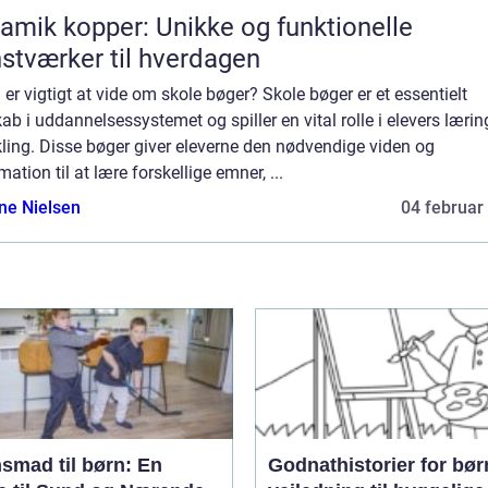
amik kopper: Unikke og funktionelle
stværker til hverdagen
er vigtigt at vide om skole bøger? Skole bøger er et essentielt
ab i uddannelsessystemet og spiller en vital rolle i elevers lærin
ling. Disse bøger giver eleverne den nødvendige viden og
mation til at lære forskellige emner, ...
ine Nielsen
04 februar
smad til børn: En
Godnathistorier for bør