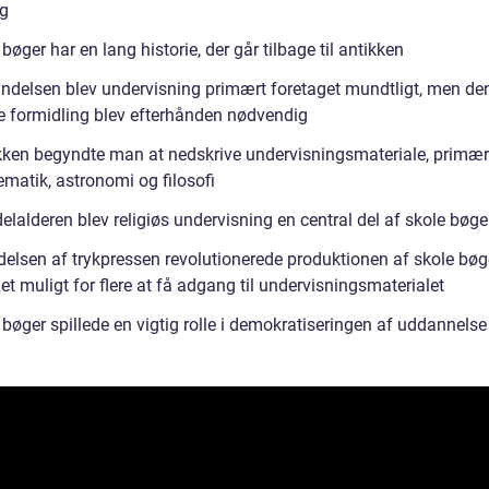
ng
bøger har en lang historie, der går tilbage til antikken
yndelsen blev undervisning primært foretaget mundtligt, men de
ige formidling blev efterhånden nødvendig
ikken begyndte man at nedskrive undervisningsmateriale, primær
ematik, astronomi og filosofi
elalderen blev religiøs undervisning en central del af skole bøg
delsen af trykpressen revolutionerede produktionen af skole bøg
et muligt for flere at få adgang til undervisningsmaterialet
bøger spillede en vigtig rolle i demokratiseringen af uddannelse