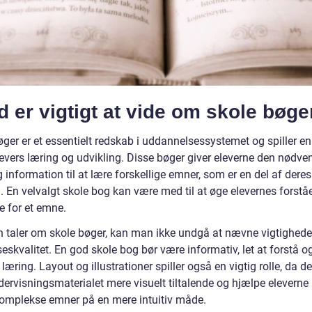
 er vigtigt at vide om skole bøge
ger er et essentielt redskab i uddannelsessystemet og spiller en 
elevers læring og udvikling. Disse bøger giver eleverne den nødve
 information til at lære forskellige emner, som er en del af deres
 En velvalgt skole bog kan være med til at øge elevernes forstå
e for et emne.
 taler om skole bøger, kan man ikke undgå at nævne vigtighede
eskvalitet. En god skole bog bør være informativ, let at forstå o
æring. Layout og illustrationer spiller også en vigtig rolle, da d
dervisningsmaterialet mere visuelt tiltalende og hjælpe eleverne
komplekse emner på en mere intuitiv måde.