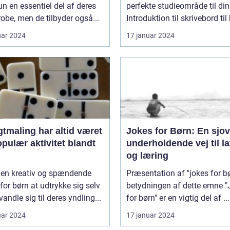
un en essentiel del af deres
perfekte studieområde til di
obe, men de tilbyder også...
Introduktion til skrivebord til 
uar 2024
17 januar 2024
tmaling har altid været
Jokes for Børn: En sjo
pulær aktivitet blandt
underholdende vej til la
og læring
r en kreativ og spændende
Præsentation af "jokes for b
or børn at udtrykke sig selv
betydningen af dette emne "Jokes
vandle sig til deres yndling...
for børn" er en vigtig del af ...
uar 2024
17 januar 2024