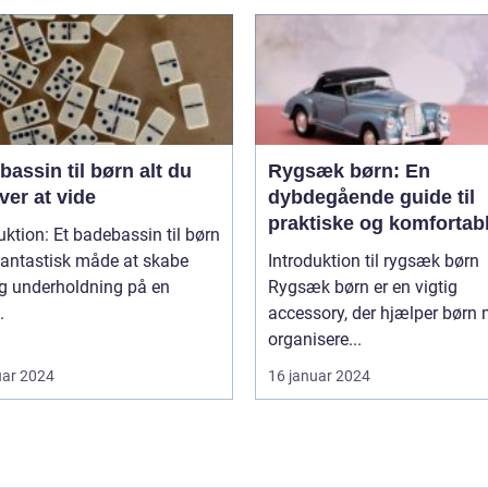
ssin til børn alt du
Rygsæk børn: En
er at vide
dybdegående guide til
praktiske og komfortab
uktion: Et badebassin til børn
rygsække til børn
fantastisk måde at skabe
Introduktion til rygsæk børn
og underholdning på en
Rygsæk børn er en vigtig
.
accessory, der hjælper børn 
organisere...
uar 2024
16 januar 2024