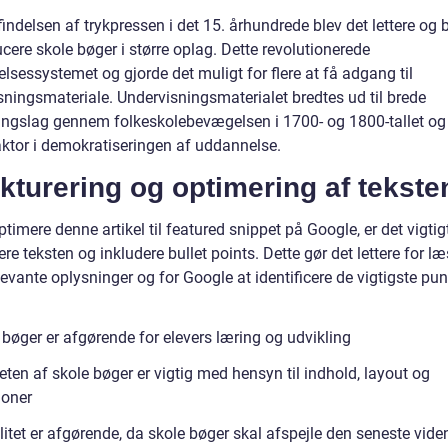
ndelsen af trykpressen i det 15. århundrede blev det lettere og b
cere skole bøger i større oplag. Dette revolutionerede
sessystemet og gjorde det muligt for flere at få adgang til
sningsmateriale. Undervisningsmaterialet bredtes ud til brede
ingslag gennem folkeskolebevægelsen i 1700- og 1800-tallet og
faktor i demokratiseringen af uddannelse.
kturering og optimering af tekste
ptimere denne artikel til featured snippet på Google, er det vigtig
ere teksten og inkludere bullet points. Dette gør det lettere for l
levante oplysninger og for Google at identificere de vigtigste pun
 bøger er afgørende for elevers læring og udvikling
eten af skole bøger er vigtig med hensyn til indhold, layout og
tioner
itet er afgørende, da skole bøger skal afspejle den seneste vide