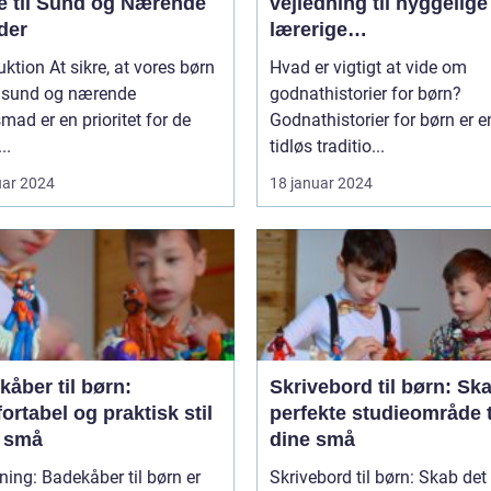
e til Sund og Nærende
vejledning til hyggelige
der
lærerige
sengetidsoplevelser
uktion At sikre, at vores børn
Hvad er vigtigt at vide om
n sund og nærende
godnathistorier for børn?
mad er en prioritet for de
Godnathistorier for børn er e
..
tidløs traditio...
uar 2024
18 januar 2024
åber til børn:
Skrivebord til børn: Sk
rtabel og praktisk stil
perfekte studieområde t
e små
dine små
ning: Badekåber til børn er
Skrivebord til børn: Skab det