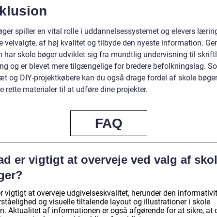
klusion
ger spiller en vital rolle i uddannelsessystemet og elevers lærin
 velvalgte, af høj kvalitet og tilbyde den nyeste information. G
n har skole bøger udviklet sig fra mundtlig undervisning til skriftl
ing og er blevet mere tilgængelige for bredere befolkningslag. S
t og DIY-projektkøbere kan du også drage fordel af skole bøger
 rette materialer til at udføre dine projekter.
FAQ
d er vigtigt at overveje ved valg af sko
ger?
r vigtigt at overveje udgivelseskvalitet, herunder den informativit
rståelighed og visuelle tiltalende layout og illustrationer i skole
. Aktualitet af informationen er også afgørende for at sikre, at