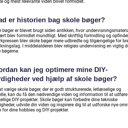
e og mest relevante viden bliver formidlet.
ad er historien bag skole bøger?
e bøger er blevet brugt siden antikken, hvor undervisningsmateri
rt blev formidlet mundtligt. Med skriftlig formidling og opfinde
rykpressen blev skole bøger mere udbredte og tilgængelige for br
kningslag. I middelalderen blev religiøs undervisning en vigtig d
e bøgerne.
ordan kan jeg optimere mine DIY-
rdigheder ved hjælp af skole bøger?
t vælge skole bøger, der er godt strukturerede, letlæselige og
lle, kan du få den nødvendige viden og information til at udføre
ellige DIY-projekter. Skole bøger kan forbedre dine tekniske
gheder, udvide din viden og inspirere dig til at udforske nye om
 for dine hobbies og DIY-projekter.