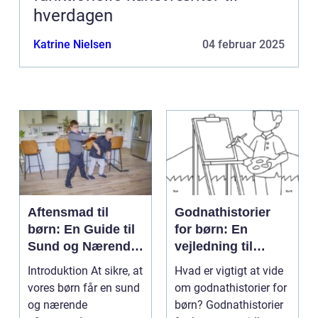
hverdagen
Katrine Nielsen
04 februar 2025
Aftensmad til
Godnathistorier
børn: En Guide til
for børn: En
Sund og Nærende
vejledning til
Måltider
hyggelige og
Introduktion At sikre, at
Hvad er vigtigt at vide
lærerige
vores børn får en sund
om godnathistorier for
sengetidsoplevels
og nærende
børn? Godnathistorier
er