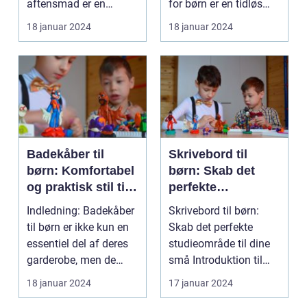
aftensmad er en
for børn er en tidløs
prioritet for de fleste ...
traditio...
18 januar 2024
18 januar 2024
Badekåber til
Skrivebord til
børn: Komfortabel
børn: Skab det
og praktisk stil til
perfekte
de små
studieområde til
Indledning: Badekåber
Skrivebord til børn:
dine små
til børn er ikke kun en
Skab det perfekte
essentiel del af deres
studieområde til dine
garderobe, men de
små Introduktion til
tilbyder også...
skrivebord til b...
18 januar 2024
17 januar 2024