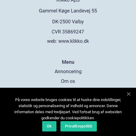
web:
www.klikko.dk
Menu
Annoncering
Om os
Cookies
På vores website bruges cookies til at huske dine indstillinger,
Kontakt os
statistik og personalisering af indhold og annoncer. Denne
Sitemap
information deles med tredjepart. Ved fortsat brug af websiden
godkender du cookiepolitikken.
Ok
Privatlivspolitik