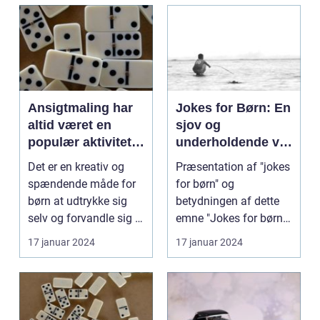
Ansigtmaling har
Jokes for Børn: En
altid været en
sjov og
populær aktivitet
underholdende vej
blandt børn
til latter og læring
Det er en kreativ og
Præsentation af "jokes
spændende måde for
for børn" og
børn at udtrykke sig
betydningen af dette
selv og forvandle sig til
emne "Jokes for børn"
deres yndling...
er en vigtig del af ...
17 januar 2024
17 januar 2024