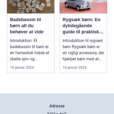
Badebassin til
Rygsæk børn: En
børn alt du
dybdegående
behøver at vide
guide til praktiske
og komfortable
Introduktion: Et
Introduktion til rygsæk
rygsække til børn
badebassin til børn er
børn Rygsæk børn er
en fantastisk måde at
en vigtig accessory, der
skabe sjov og
hjælper børn med at
underholdning på en
organisere...
16 januar 2024
16 januar 2024
varm...
Adresse