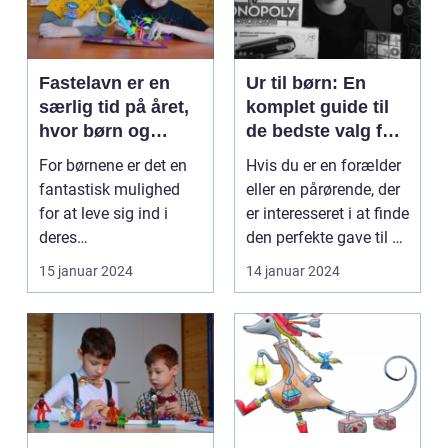
Fastelavn er en
Ur til børn: En
særlig tid på året,
komplet guide til
hvor børn og
de bedste valg for
voksne klæder sig
dine små
For børnene er det en
Hvis du er en forælder
ud og fejrer
fantastisk mulighed
eller en pårørende, der
traditionen med
for at leve sig ind i
er interesseret i at finde
fastelavnsfester
deres
den perfekte gave til et
og optog
yndlingskarakterer og
b...
15 januar 2024
14 januar 2024
skabe mi...