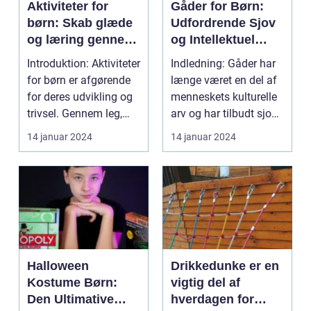
Aktiviteter for
Gåder for Børn:
børn: Skab glæde
Udfordrende Sjov
og læring gennem
og Intellektuel
sjove og
Stimulering
Introduktion: Aktiviteter
Indledning: Gåder har
udfordrende
for børn er afgørende
længe været en del af
aktiviteter
for deres udvikling og
menneskets kulturelle
trivsel. Gennem leg,
arv og har tilbudt sjov
kreativi...
og intell...
14 januar 2024
14 januar 2024
Halloween
Drikkedunke er en
Kostume Børn:
vigtig del af
Den Ultimative
hverdagen for