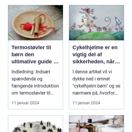
Termostøvler til
Cykelhjelme er en
børn den
vigtig del af
ultimative guide til
sikkerheden, når
din lille eventyrer
børn cykler
Indledning: Indsæt
I denne artikel vil vi
spændende og
dykke ned i emnet
fængende introduktion
"cykelhjelm børn" og se
om termostøvler til
nærmere på, hvorfor
børn og deres
det er vigtigt ...
11 januar 2024
11 januar 2024
popularitet....