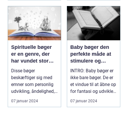
Spirituelle bøger
Baby bøger den
er en genre, der
perfekte måde at
har vundet stor
stimulere og
popularitet i de
underholde dit
Disse bøger
INTRO: Baby bøger er
senere år
barn
beskæftiger sig med
ikke bare bøger. De er
emner som personlig
et vindue til at åbne op
udvikling, åndelighed,
for fantasi og udvikle
mindfulness og det
dit barn...
07 januar 2024
07 januar 2024
guddom...