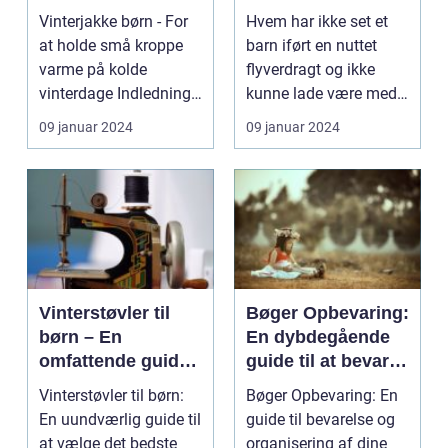
og stilfulde valg
Vinterjakke børn - For
Hvem har ikke set et
at holde små kroppe
barn iført en nuttet
varme på kolde
flyverdragt og ikke
vinterdage Indledning:
kunne lade være med
Vinteren er over o...
at smile? Flyverdr...
09 januar 2024
09 januar 2024
Vinterstøvler til
Bøger Opbevaring:
børn – En
En dybdegående
omfattende guide
guide til at bevare
til hjælp med at
og organisere dine
Vinterstøvler til børn:
Bøger Opbevaring: En
vælge det perfekte
bøger
En uundværlig guide til
guide til bevarelse og
par
at vælge det bedste
organisering af dine