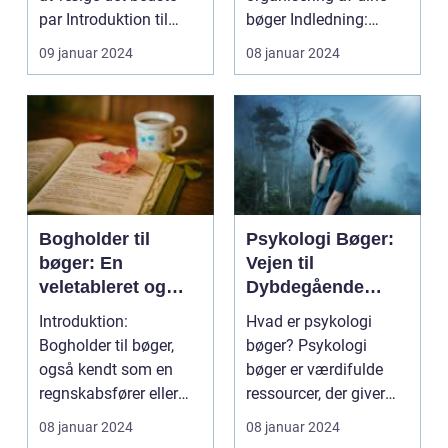
par Introduktion til
bøger Indledning:
vinterstø...
Bøger har altid ...
09 januar 2024
08 januar 2024
Bogholder til
Psykologi Bøger:
bøger: En
Vejen til
veletableret og
Dybdegående
essentiel rolle for
Selverkendelse og
Introduktion:
Hvad er psykologi
enhver
Forståelse af
Bogholder til bøger,
bøger? Psykologi
virksomhed
Menneskets Sjæl
også kendt som en
bøger er værdifulde
regnskabsfører eller
ressourcer, der giver
bogføringsassistent, er
indsigt i menneskets
08 januar 2024
08 januar 2024
en...
si...