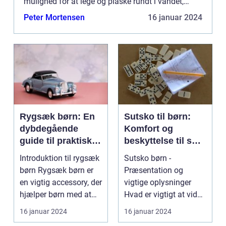
mulighed for at lege og plaske rundt i vandet,
samtidig med at de kan køle sig ned. I denne
Peter Mortensen
16 januar 2024
artikel vil vi give dig en d...
Rygsæk børn: En
Sutsko til børn:
dybdegående
Komfort og
guide til praktiske
beskyttelse til små
og komfortable
fødder
Introduktion til rygsæk
Sutsko børn -
rygsække til børn
børn Rygsæk børn er
Præsentation og
en vigtig accessory, der
vigtige oplysninger
hjælper børn med at
Hvad er vigtigt at vide
organisere...
om sutsko til børn? ...
16 januar 2024
16 januar 2024