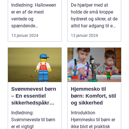
Guide til
børn
Indledning: Halloween
De hjælper med at
Hobbysæt og DIY-
er en af de mest
holde de små kroppe
Projektkøbere
ventede og
hydreret og sikrer, at de
spændende
altid har adgang til en
tidspunkter for børn.
forfriskende...
13 januar 2024
13 januar 2024
En vigtig del af ...
Svømmevest børn
Hjemmesko til
– En essentiel
børn: Komfort, stil
sikkerhedspåkræv
og sikkerhed
ning til
Indledning:
Introduktion
vandaktiviteter
Svømmeveste til børn
Hjemmesko til børn er
er et vigtigt
ikke blot et praktisk