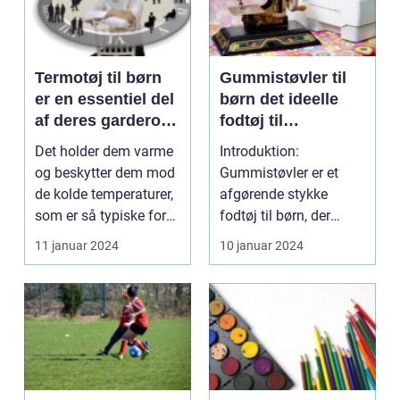
Termotøj til børn
Gummistøvler til
er en essentiel del
børn det ideelle
af deres garderobe
fodtøj til
i vintermånederne
udendørsaktivitete
Det holder dem varme
Introduktion:
r
og beskytter dem mod
Gummistøvler er et
de kolde temperaturer,
afgørende stykke
som er så typiske for
fodtøj til børn, der
denne tid på ...
elsker at udforske og
11 januar 2024
10 januar 2024
lege u...