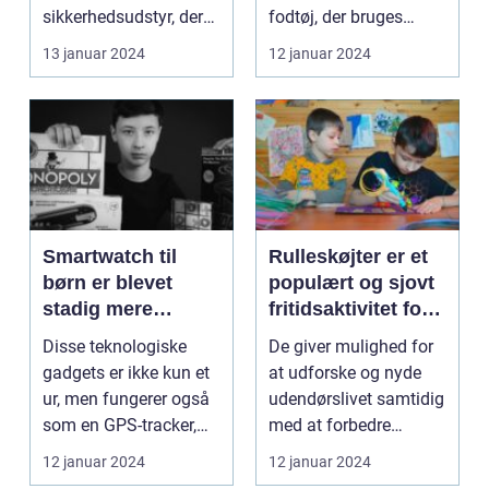
sikkerhedsudstyr, der
fodtøj, der bruges
spiller en afgørende
indendørs. De er også
13 januar 2024
12 januar 2024
rolle i a...
e...
Smartwatch til
Rulleskøjter er et
børn er blevet
populært og sjovt
stadig mere
fritidsaktivitet for
populært i de
børn i alle aldre
Disse teknologiske
De giver mulighed for
senere år
gadgets er ikke kun et
at udforske og nyde
ur, men fungerer også
udendørslivet samtidig
som en GPS-tracker,
med at forbedre
fitness-tracker ...
motoriske færdighed...
12 januar 2024
12 januar 2024