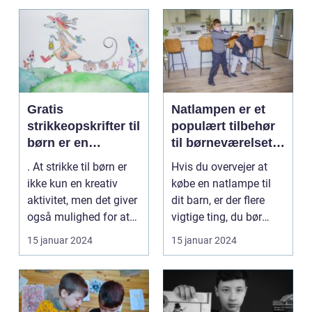
Gratis
Natlampen er et
strikkeopskrifter til
populært tilbehør
børn er en
til børneværelset,
fantastisk
der skaber tryghed
. At strikke til børn er
Hvis du overvejer at
ressource for
og hjælper med at
ikke kun en kreativ
købe en natlampe til
forældre,
skabe en
aktivitet, men det giver
dit barn, er der flere
bedsteforældre og
beroligende
også mulighed for at
vigtige ting, du bør
strikkeentusiaster,
atmosfære om
skabe uni...
have i tankern...
15 januar 2024
15 januar 2024
der ønsker at
natten
skabe sjove og
smukke
beklædningsgenst
ande til de små