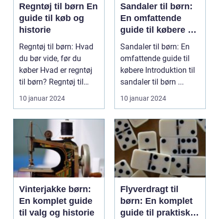
Regntøj til børn En
Sandaler til børn:
guide til køb og
En omfattende
historie
guide til købere af
sandaler til børn
Regntøj til børn: Hvad
Sandaler til børn: En
du bør vide, før du
omfattende guide til
køber Hvad er regntøj
købere Introduktion til
til børn? Regntøj til
sandaler til børn ...
børn er en ...
10 januar 2024
10 januar 2024
Vinterjakke børn:
Flyverdragt til
En komplet guide
børn: En komplet
til valg og historie
guide til praktiske