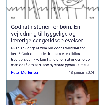
Godnathistorier for børn: En
vejledning til hyggelige og
lærerige sengetidsoplevelser
Hvad er vigtigt at vide om godnathistorier for
børn? Godnathistorier for børn er en tidløs
tradition, der ikke kun handler om at underholde,
men også om at skabe dyrebare øjeblikke mellem
forældre og børn. Disse historier hjælper børn med
Peter Mortensen
18 januar 2024
at falde ti...