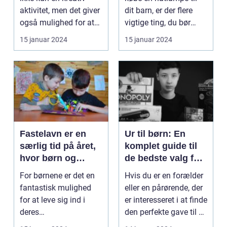
forældre,
skabe en
aktivitet, men det giver
dit barn, er der flere
bedsteforældre og
beroligende
også mulighed for at
vigtige ting, du bør
strikkeentusiaster,
atmosfære om
skabe uni...
have i tankern...
15 januar 2024
15 januar 2024
der ønsker at
natten
skabe sjove og
smukke
beklædningsgenst
ande til de små
Fastelavn er en
Ur til børn: En
særlig tid på året,
komplet guide til
hvor børn og
de bedste valg for
voksne klæder sig
dine små
For børnene er det en
Hvis du er en forælder
ud og fejrer
fantastisk mulighed
eller en pårørende, der
traditionen med
for at leve sig ind i
er interesseret i at finde
fastelavnsfester
deres
den perfekte gave til et
og optog
yndlingskarakterer og
b...