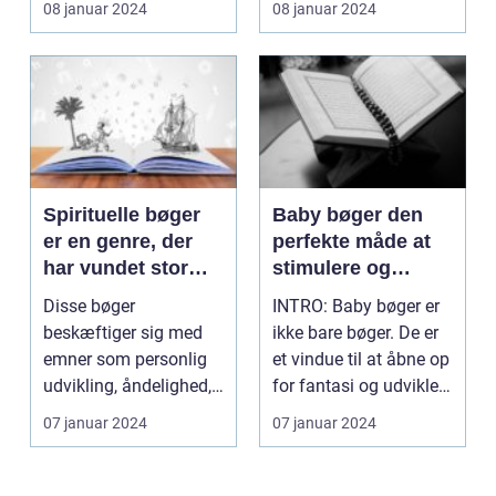
08 januar 2024
08 januar 2024
en...
si...
Spirituelle bøger
Baby bøger den
er en genre, der
perfekte måde at
har vundet stor
stimulere og
popularitet i de
underholde dit
Disse bøger
INTRO: Baby bøger er
senere år
barn
beskæftiger sig med
ikke bare bøger. De er
emner som personlig
et vindue til at åbne op
udvikling, åndelighed,
for fantasi og udvikle
mindfulness og det
dit barn...
07 januar 2024
07 januar 2024
guddom...