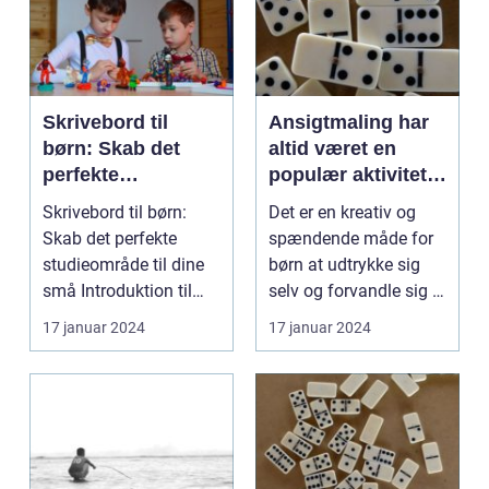
Skrivebord til
Ansigtmaling har
børn: Skab det
altid været en
perfekte
populær aktivitet
studieområde til
blandt børn
Skrivebord til børn:
Det er en kreativ og
dine små
Skab det perfekte
spændende måde for
studieområde til dine
børn at udtrykke sig
små Introduktion til
selv og forvandle sig til
skrivebord til b...
deres yndling...
17 januar 2024
17 januar 2024