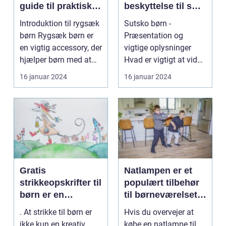
guide til praktiske
beskyttelse til små
og komfortable
fødder
Introduktion til rygsæk
Sutsko børn -
rygsække til børn
børn Rygsæk børn er
Præsentation og
en vigtig accessory, der
vigtige oplysninger
hjælper børn med at
Hvad er vigtigt at vide
organisere...
om sutsko til børn? ...
16 januar 2024
16 januar 2024
Gratis
Natlampen er et
strikkeopskrifter til
populært tilbehør
børn er en
til børneværelset,
fantastisk
der skaber tryghed
. At strikke til børn er
Hvis du overvejer at
ressource for
og hjælper med at
ikke kun en kreativ
købe en natlampe til