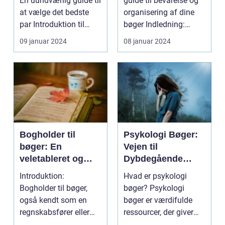
En uundværlig guide til
guide til bevarelse og
par
at vælge det bedste
organisering af dine
par Introduktion til
bøger Indledning:
vinterstø...
Bøger har altid ...
09 januar 2024
08 januar 2024
Bogholder til
Psykologi Bøger:
bøger: En
Vejen til
veletableret og
Dybdegående
essentiel rolle for
Selverkendelse og
Introduktion:
Hvad er psykologi
enhver
Forståelse af
Bogholder til bøger,
bøger? Psykologi
virksomhed
Menneskets Sjæl
også kendt som en
bøger er værdifulde
regnskabsfører eller
ressourcer, der giver
bogføringsassistent, er
indsigt i menneskets