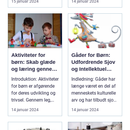
15 januar 2024
14 januar 2024
skabe mi...
Aktiviteter for
Gåder for Børn:
børn: Skab glæde
Udfordrende Sjov
og læring gennem
og Intellektuel
sjove og
Stimulering
Introduktion: Aktiviteter
Indledning: Gåder har
udfordrende
for børn er afgørende
længe været en del af
aktiviteter
for deres udvikling og
menneskets kulturelle
trivsel. Gennem leg,
arv og har tilbudt sjov
kreativi...
og intell...
14 januar 2024
14 januar 2024