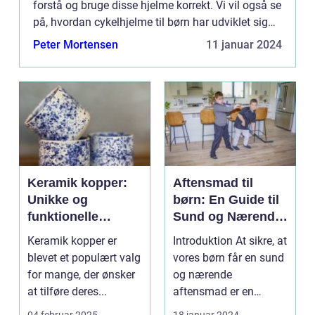
forstå og bruge disse hjelme korrekt. Vi vil også se
på, hvordan cykelhjelme til børn har udviklet sig
over tid. En cykelhjelm til børn...
Peter Mortensen
11 januar 2024
Keramik kopper:
Aftensmad til
Unikke og
børn: En Guide til
funktionelle
Sund og Nærende
kunstværker til
Måltider
Keramik kopper er
Introduktion At sikre, at
hverdagen
blevet et populært valg
vores børn får en sund
for mange, der ønsker
og nærende
at tilføre deres...
aftensmad er en
prioritet for de fleste ...