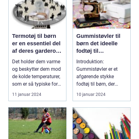
Termotøj til børn
Gummistøvler til
er en essentiel del
børn det ideelle
af deres garderobe
fodtøj til
i vintermånederne
udendørsaktivitete
Det holder dem varme
Introduktion:
r
og beskytter dem mod
Gummistøvler er et
de kolde temperaturer,
afgørende stykke
som er så typiske for
fodtøj til børn, der
denne tid på ...
elsker at udforske og
11 januar 2024
10 januar 2024
lege u...