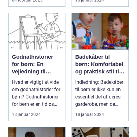
04 februar 2025
18 januar 2024
Godnathistorier
Badekåber til
for børn: En
børn: Komfortabel
vejledning til
og praktisk stil til
hyggelige og
de små
Hvad er vigtigt at vide
Indledning: Badekåber
lærerige
om godnathistorier for
til børn er ikke kun en
sengetidsoplevels
børn? Godnathistorier
essentiel del af deres
er
for børn er en tidløs
garderobe, men de
traditio...
tilbyder også...
18 januar 2024
18 januar 2024