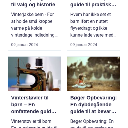
til valg og historie
guide til praktiske
og stilfulde valg
Vinterjakke børn - For
Hvem har ikke set et
at holde små kroppe
barn iført en nuttet
varme på kolde
flyverdragt og ikke
vinterdage Indledning:
kunne lade være med
Vinteren er over o...
at smile? Flyverdr...
09 januar 2024
09 januar 2024
Vinterstøvler til
Bøger Opbevaring:
børn – En
En dybdegående
omfattende guide
guide til at bevare
til hjælp med at
og organisere dine
Vinterstøvler til børn:
Bøger Opbevaring: En
vælge det perfekte
bøger