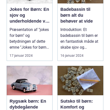
Jokes for Børn: En
Badebassin til
sjov og
børn alt du
underholdende vej
behøver at vide
til latter og læring
Præsentation af "jokes
Introduktion: Et
for børn" og
badebassin til børn er
betydningen af dette
en fantastisk måde at
emne "Jokes for børn"
skabe sjov og
er en vigtig del af ...
underholdning på en
17 januar 2024
16 januar 2024
varm...
Rygsæk børn: En
Sutsko til børn:
dybdegående
Komfort og